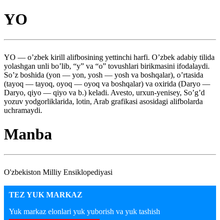
YO
YO — o’zbek kirill alifbosining yettinchi harfi. O’zbek adabiy tilida
yolashgan unli bo’lib, “y” va “o” tovushlari birikmasini ifodalaydi.
So’z boshida (yon — yon, yosh — yosh va boshqalar), o’rtasida
(tayoq — tayoq, oyoq — oyoq va boshqalar) va oxirida (Daryo —
Daryo, qiyo — qiyo va b.) keladi. Avesto, urxun-yenisey, So’g’d
yozuv yodgorliklarida, lotin, Arab grafikasi asosidagi alifbolarda
uchramaydi.
Manba
O'zbekiston Milliy Ensiklopediyasi
TEZ YUK MARKAZ
Yuk markaz elonlari yuk yuborish va yuk tashish