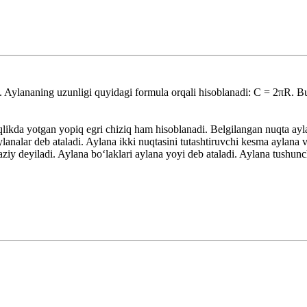
 Aylananing uzunligi quyidagi formula orqali hisoblanadi: C = 2πR. B
likda yotgan yopiq egri chiziq ham hisoblanadi. Belgilangan nuqta ay
ylanalar deb ataladi. Aylana ikki nuqtasini tutashtiruvchi kesma aylana 
 deyiladi. Aylana boʻlaklari aylana yoyi deb ataladi. Aylana tushunchasi