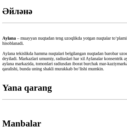
Әйләнә
Aylana
– muayyan nuqtadan teng uzoqlikda yotgan nuqtalar toʻplami.
hisoblanadi.
Aylana tekislikda hamma nuqtalari belgilangan nuqtadan barobar uzoq
deyiladi. Markazlari umumiy, radiuslari har xil Aylanalar konsentrik a
aylana markazida, tomonlari radiusdan iborat burchak mar-kaziymarkaziy
qaralishi, bunda uning shakli murakkab boʻlishi mumkin.
Yana qarang
Manbalar