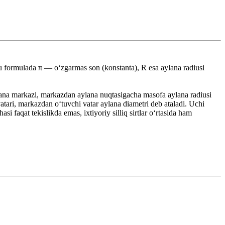
u formulada π — oʻzgarmas son (konstanta), R esa aylana radiusi
lana markazi, markazdan aylana nuqtasigacha masofa aylana radiusi
vatari, markazdan oʻtuvchi vatar aylana diametri deb ataladi. Uchi
 faqat tekislikda emas, ixtiyoriy silliq sirtlar oʻrtasida ham