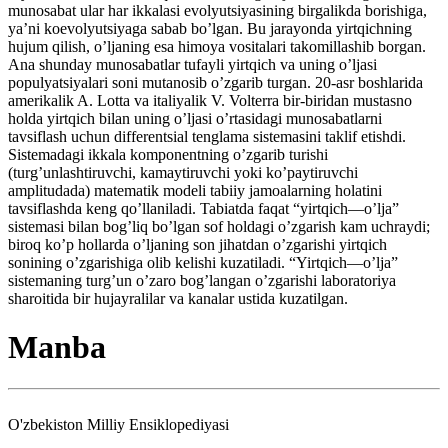
munosabat ular har ikkalasi evolyutsiyasining birgalikda borishiga,
ya’ni koevolyutsiyaga sabab bo’lgan. Bu jarayonda yirtqichning
hujum qilish, o’ljaning esa himoya vositalari takomillashib borgan.
Ana shunday munosabatlar tufayli yirtqich va uning o’ljasi
populyatsiyalari soni mutanosib o’zgarib turgan. 20-asr boshlarida
amerikalik A. Lotta va italiyalik V. Volterra bir-biridan mustasno
holda yirtqich bilan uning o’ljasi o’rtasidagi munosabatlarni
tavsiflash uchun differentsial tenglama sistemasini taklif etishdi.
Sistemadagi ikkala komponentning o’zgarib turishi
(turg’unlashtiruvchi, kamaytiruvchi yoki ko’paytiruvchi
amplitudada) matematik modeli tabiiy jamoalarning holatini
tavsiflashda keng qo’llaniladi. Tabiatda faqat “yirtqich—o’lja”
sistemasi bilan bog’liq bo’lgan sof holdagi o’zgarish kam uchraydi;
biroq ko’p hollarda o’ljaning son jihatdan o’zgarishi yirtqich
sonining o’zgarishiga olib kelishi kuzatiladi. “Yirtqich—o’lja”
sistemaning turg’un o’zaro bog’langan o’zgarishi laboratoriya
sharoitida bir hujayralilar va kanalar ustida kuzatilgan.
Manba
O'zbekiston Milliy Ensiklopediyasi