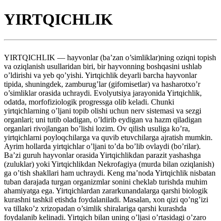
YIRTQICHLIK
YIRTQICHLIK — hayvonlar (ba’zan o’simliklar)ning oziqni topish
va oziqlanish usullaridan biri, bir hayvonning boshqasini ushlab
o’ldirishi va yeb qo’yishi. Yirtqichlik deyarli barcha hayvonlar
tipida, shuningdek, zamburug’lar (gifomisetlar) va hasharotxo’r
o’simliklar orasida uchraydi. Evolyutsiya jarayonida Yirtqichlik,
odatda, morfofiziologik progressga olib keladi. Chunki
yirtqichlarning o’ljani topib olishi uchun nerv sistemasi va sezgi
organlari; uni tutib oladigan, o’ldirib eydigan va hazm qiladigan
organlari rivojlangan bo’lishi lozim. Ov qilish usuliga ko’ra,
yirtqichlarni poyloqchilarga va quvib etuvchilarga ajratish mumkin.
Ayrim hollarda yirtqichlar o’ljani to’da bo’lib ovlaydi (bo’rilar).
Ba’zi guruh hayvonlar orasida Yirtqichlikdan parazit yashashga
(zuluklar) yoki Yirtqichlikdan Nekrofagiya (murda bilan oziqlanish)
ga o’tish shakllari ham uchraydi. Keng ma’noda Yirtqichlik nisbatan
tuban darajada turgan organizmlar sonini cheklab turishda muhim
ahamiyatga ega. Yirtqichlardan zararkunandalarga qarshi biologik
kurashni tashkil etishda foydalaniladi. Masalan, xon qizi qo’ng’izi
va tillako’z xrizopadan o’simlik shiralariga qarshi kurashda
foydalanib kelinadi. Yirtqich bilan uning o’ljasi o’rtasidagi o’zaro