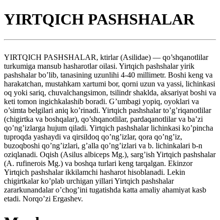
YIRTQICH PASHSHALAR
YIRTQICH PASHSHALAR, ktirlar (Asilidae) — qo’shqanotlilar
turkumiga mansub hasharotlar oilasi. Yirtqich pashshalar yirik
pashshalar bo’lib, tanasining uzunlihi 4-40 millimetr. Boshi keng va
harakatchan, mustahkam xartumi bor, qorni uzun va yassi, lichinkasi
oq yoki sariq, chuvalchangsimon, tsilindr shaklda, aksariyat boshi va
keti tomon ingichkalashib boradi. G’umbagi yopiq, oyoklari va
o’simta belgilari aniq ko’rinadi. Yirtqich pashshalar to’g’riqanotlilar
(chigirtka va boshqalar), qo’shqanotlilar, pardaqanotlilar va ba’zi
qo’ng’izlarga hujum qiladi. Yirtqich pashshalar lichinkasi ko’pincha
tuproqda yashaydi va qirsildoq qo’ng’izlar, qora qo’ng’iz,
buzoqboshi qo’ng’izlari, g’alla qo’ng’izlari va b. lichinkalari b-n
oziqlanadi. Oqish (Asilus albiceps Mg.), sarg’ish Yirtqich pashshalar
(A. rufinerois Mg.) va boshqa turlari keng tarqalgan. Ekinzor
Yirtqich pashshalar ikkilamchi hasharot hisoblanadi. Lekin
chigirtkalar ko’plab urchigan yillari Yirtqich pashshalar
zararkunandalar o’chog’ini tugatishda katta amaliy ahamiyat kasb
etadi. Norqo’zi Ergashev.