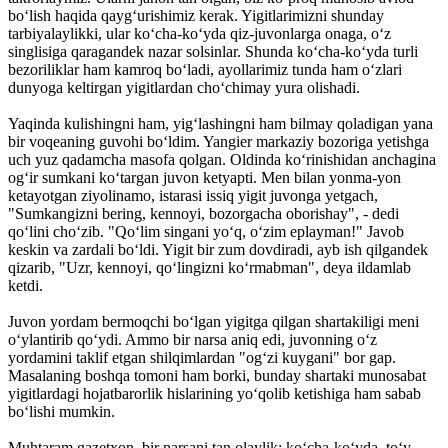
bo‘lish haqida qayg‘urishimiz kerak. Yigitlarimizni shunday
tarbiyalaylikki, ular ko‘cha-ko‘yda qiz-juvonlarga onaga, o‘z
singlisiga qaragandek nazar solsinlar. Shunda ko‘cha-ko‘yda turli
bezoriliklar ham kamroq bo‘ladi, ayollarimiz tunda ham o‘zlari
dunyoga keltirgan yigitlardan cho‘chimay yura olishadi.
Yaqinda kulishingni ham, yig‘lashingni ham bilmay qoladigan yana
bir voqeaning guvohi bo‘ldim. Yangier markaziy bozoriga yetishga
uch yuz qadamcha masofa qolgan. Oldinda ko‘rinishidan anchagina
og‘ir sumkani ko‘targan juvon ketyapti. Men bilan yonma-yon
ketayotgan ziyolinamo, istarasi issiq yigit juvonga yetgach,
"Sumkangizni bering, kennoyi, bozorgacha oborishay", - dedi
qo‘lini cho‘zib. "Qo‘lim singani yo‘q, o‘zim eplayman!" Javob
keskin va zardali bo‘ldi. Yigit bir zum dovdiradi, ayb ish qilgandek
qizarib, "Uzr, kennoyi, qo‘lingizni ko‘rmabman", deya ildamlab
ketdi.
Juvon yordam bermoqchi bo‘lgan yigitga qilgan shartakiligi meni
o‘ylantirib qo‘ydi. Ammo bir narsa aniq edi, juvonning o‘z
yordamini taklif etgan shilqimlardan "og‘zi kuygani" bor gap.
Masalaning boshqa tomoni ham borki, bunday shartaki munosabat
yigitlardagi hojatbarorlik hislarining yo‘qolib ketishiga ham sabab
bo‘lishi mumkin.
Muhtaram gazetxon, bir narsani tan olaylik: ko‘cha-ko‘yda, to‘y-