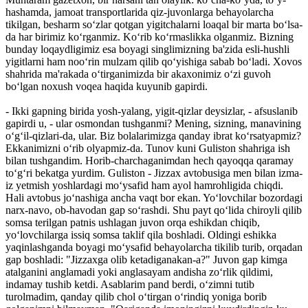
hashamda, jamoat transportlarida qiz-juvonlarga behayolarcha
tikilgan, besharm so‘zlar qotgan yigitchalarni loaqal bir marta bo‘lsa-
da har birimiz ko‘rganmiz. Ko‘rib ko‘rmaslikka olganmiz. Bizning
bunday loqaydligimiz esa boyagi singlimizning ba'zida esli-hushli
yigitlarni ham no­o‘rin mulzam qilib qo‘yishiga sabab bo‘ladi. Xovos
shahrida ma'rakada o‘tirganimizda bir akaxonimiz o‘zi guvoh
bo‘lgan noxush voqea haqida kuyunib gapirdi.
- Ikki gapning birida yosh-yalang, yigit-qizlar deysizlar, - afsuslanib
gapirdi u, - ular osmondan tushganmi? Mening, sizning, manavining
o‘g‘il-qizlari-da, ular. Biz bolalarimizga qanday ibrat ko‘rsatyapmiz?
Ekkanimizni o‘rib olyapmiz-da. Tunov kuni Guliston shahriga ish
bilan tushgandim. Horib-charchaganimdan hech qayoqqa qaramay
to‘g‘ri bekatga yurdim. Guliston - Jizzax avtobusiga men bilan izma-
iz yetmish yoshlardagi mo‘ysafid ham ayol hamrohligida chiqdi.
Hali avtobus jo‘nashiga ancha vaqt bor ekan. Yo‘lovchilar bozordagi
narx-navo, ob-havodan gap so‘rashdi. Shu payt qo‘lida chiroyli qilib
somsa terilgan patnis ushlagan juvon orqa eshikdan chiqib,
yo‘lovchilarga issiq somsa taklif qila boshladi. Oldingi eshikka
yaqinlashganda boyagi mo‘ysafid behayolarcha tikilib turib, orqadan
gap boshladi: "Jizzaxga olib ketadiganakan-a?" Juvon gap kimga
atalganini anglamadi yoki anglasayam andisha zo‘rlik qildimi,
indamay tushib ketdi. Asablarim pand berdi, o‘zimni tutib
turolmadim, qanday qilib chol o‘tirgan o‘rindiq yoniga borib