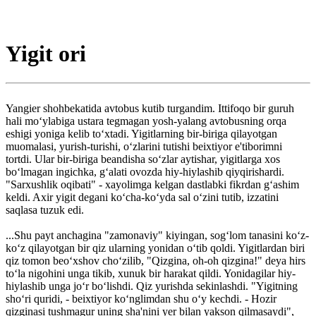
Yigit ori
Yangier shohbekatida avtobus kutib turgandim. Ittifoqo bir guruh
hali mo‘ylabiga ustara tegmagan yosh-yalang avtobusning orqa
eshigi yoniga kelib to‘xtadi. Yigitlarning bir-biriga qilayotgan
muomalasi, yurish-turishi, o‘zlarini tutishi beixtiyor e'tiborimni
tortdi. Ular bir-biriga beandisha so‘zlar aytishar, yigitlarga xos
bo‘lmagan ingichka, g‘alati ovozda hiy-hiylashib qiyqirishardi.
"Sarxushlik oqibati" - xayolimga kelgan dastlabki fikrdan g‘ashim
keldi. Axir yigit degani ko‘cha-ko‘yda sal o‘zini tutib, izzatini
saqlasa tuzuk edi.
...Shu payt anchagina "zamonaviy" ki­yingan, sog‘lom tanasini ko‘z-
ko‘z qilayotgan bir qiz ularning yonidan o‘tib qoldi. Yigitlardan biri
qiz tomon be­o‘xshov cho‘zilib, "Qizgina, oh-oh qizgina!" deya hirs
to‘la nigohini unga tikib, xunuk bir harakat qildi. Yonidagilar hiy-
hiylashib unga jo‘r bo‘lishdi. Qiz yurishda sekinlashdi. "Yigitning
sho‘ri quridi, - beixtiyor ko‘nglimdan shu o‘y kechdi. - Hozir
qizginasi tushmagur uning sha'nini yer bilan yakson qilmasaydi",