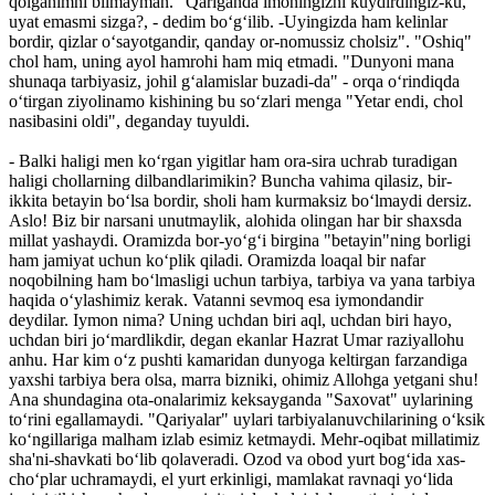
qolganimni bilmayman. "Qariganda imoningizni kuydirdingiz-ku,
uyat emasmi sizga?, - dedim bo‘g‘ilib. -Uyingizda ham kelinlar
bordir, qizlar o‘sayotgandir, qanday or-nomussiz cholsiz". "Oshiq"
chol ham, uning ayol hamrohi ham miq etmadi. "Dunyo­ni mana
shunaqa tarbiyasiz, johil g‘alamislar buzadi-da" - orqa o‘rindiqda
o‘tirgan ziyolinamo kishining bu so‘zlari menga "Yetar endi, chol
nasibasini oldi", deganday tuyuldi.
- Balki haligi men ko‘rgan yigitlar ham ora-sira uchrab turadigan
haligi chollarning dilbandlarimikin? Buncha vahima qilasiz, bir-
ikkita betayin bo‘lsa bordir, sholi ham kurmaksiz bo‘lmaydi dersiz.
Aslo! Biz bir narsani unutmaylik, alohida olingan har bir shaxsda
millat yashaydi. Oramizda bor-yo‘g‘i birgina "betayin"ning borligi
ham jamiyat uchun ko‘plik qiladi. Oramizda loaqal bir nafar
noqobilning ham bo‘lmasligi uchun tarbiya, tarbiya va yana tarbiya
haqida o‘ylashimiz kerak. Vatanni sevmoq esa iymondandir
deydilar. Iymon nima? Uning uchdan biri aql, uchdan biri hayo,
uchdan biri jo‘mardlikdir, degan ekanlar Hazrat Umar raziyallohu
anhu. Har kim o‘z pushti kamaridan dunyoga keltirgan farzandiga
yaxshi tarbiya bera olsa, marra bizniki, ohimiz Allohga yetgani shu!
Ana shundagina ota-onalarimiz keksayganda "Saxovat" uylarining
to‘rini egallamaydi. "Qariyalar" uylari tarbiyalanuvchilarining o‘ksik
ko‘ngillariga malham izlab esimiz ketmaydi. Mehr-oqibat millatimiz
sha'ni-shavkati bo‘lib qolaveradi. Ozod va obod yurt bog‘ida xas-
cho‘plar uchramaydi, el yurt erkinligi, mamlakat ravnaqi yo‘lida