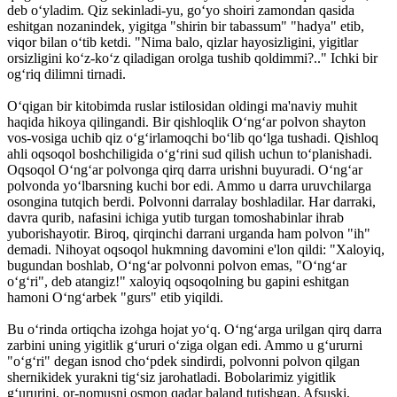
deb o‘yladim. Qiz sekinladi-yu, go‘yo shoiri zamondan qasida
eshitgan nozanindek, yigitga "shirin bir tabassum" "hadya" etib,
viqor bilan o‘tib ketdi. "Nima balo, qizlar hayosizligini, yigitlar
orsizligini ko‘z-ko‘z qiladigan orolga tushib qoldimmi?.." Ichki bir
og‘riq dilimni tirnadi.
O‘qigan bir kitobimda ruslar istilosidan oldingi ma'naviy muhit
haqida hikoya qilingandi. Bir qishloqlik O‘ng‘ar polvon shayton
vos-vosiga uchib qiz o‘g‘irlamoqchi bo‘lib qo‘lga tushadi. Qishloq
ahli oqsoqol boshchiligida o‘g‘rini sud qilish uchun to‘planishadi.
Oqsoqol O‘ng‘ar polvonga qirq darra urishni buyuradi. O‘ng‘ar
polvonda yo‘lbarsning kuchi bor edi. Ammo u darra uruvchilarga
osongina tutqich berdi. Polvonni darralay boshladilar. Har darraki,
davra qurib, nafasini ichiga yutib turgan tomoshabinlar ihrab
yuborishayotir. Biroq, qir­qinchi darrani urganda ham polvon "ih"
demadi. Nihoyat oqsoqol hukmning davomini e'lon qildi: "Xaloyiq,
bugundan boshlab, O‘ng‘ar polvonni polvon emas, "O‘ng‘ar
o‘g‘ri", deb atangiz!" xaloyiq oqsoqolning bu gapini eshitgan
hamoni O‘ng‘arbek "gurs" etib yiqildi.
Bu o‘rinda ortiqcha izohga hojat yo‘q. O‘ng‘arga urilgan qirq darra
zarbini uning yigitlik g‘ururi o‘ziga olgan edi. Ammo u g‘ururni
"o‘g‘ri" degan isnod cho‘pdek sindirdi, polvonni polvon qilgan
shernikidek yurakni tig‘siz jarohatladi. Bobolarimiz yigitlik
g‘ururini, or-nomusni osmon qadar baland tutishgan. Afsuski,