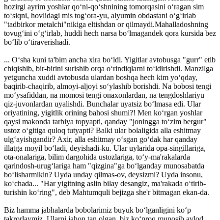
hozirgi ayrim yoshlar qo‘ni-qo‘shnining tomorqasini o‘ragan sim
to‘siqni, hovlidagi mis tog‘ora-yu, alyumin obdastani o‘g‘irlab
"tadbirkor metalchi"nikiga eltishdan or qilmaydi.Mahalladoshning
tovug‘ini o‘g‘irlab, huddi hech narsa bo‘lmagandek qora kursida bez
bo‘lib o‘tiraverishadi.
... O‘sha kuni ta'bim ancha xira bo‘ldi. Yigitlar avtobusga "gurr" etib
chiqishib, bir-birini surishib orqa o‘rindiqlarni to‘ldirishdi. Manzilga
yetguncha xuddi avtobusda ulardan boshqa hech kim yo‘qday,
baqirib-chaqirib, almoyi-aljoyi so‘ylashib borishdi. Na bobosi tengi
mo‘ysafiddan, na momosi tengi onaxonlardan, na tengdoshlariyu
qiz-juvonlardan uyalishdi. Bunchalar uyatsiz bo‘lmasa edi. Ular
oriyatining, yigitlik orining bahosi shumi?! Men ko‘rgan yoshlar
qaysi makonda tarbiya topyapti, qanday "joningga to‘zim bergur"
ustoz o‘gitiga quloq tutyapti? Balki ular bolaligida alla eshitmay
ulg‘ayishgandir? Axir, alla eshitmay o‘sgan go‘dak har qanday
illatga moyil bo‘ladi, deyishadi-ku. Ular uylarida opa-singillariga,
ota-onalariga, bilim dargohida ustozlariga, to‘y-ma'rakalarda
qarindosh-urug‘lariga ham "qizgina"ga bo‘lganday munosabatda
bo‘lisharmikin? Uyda unday qilmas-ov, deysizmi? Uyda in­sonu,
ko‘chada... "Har yigitning aslin bilay desangiz, ma'rakada o‘tirib-
turishin ko‘ring", deb Mahtumquli bejizga she'r bitmagan ekan-da.
Biz hamma jab­halarda bobolarimiz buyuk bo‘lganligini ko‘p
takrorlaymiz. Ularni jahon tan olgan, biz ko‘proq munosib avlod