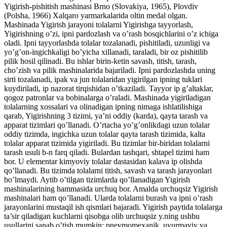
Yigirish-pishitish mashinasi Brno (Slovakiya, 1965), Plovdiv
(Polsha, 1966) Xalqaro yarmarkalarida oltin medal olgan.
Mashinada Yigirish jarayoni tolalarni Yigirishga tayyorlash,
Yigirishning o’zi, ipni pardozlash va o’rash bosqichlarini o’z ichiga
oladi. Ipni tayyorlashda tolalar tozalanadi, pishitiladi, uzunligi va
yo’g’on-ingichkaligi bo’yicha xillanadi, taraladi, bir oz pishitilib
pilik hosil qilinadi. Bu ishlar birin-ketin savash, titish, tarash,
cho’zish va pilik mashinalarida bajariladi. Ipni pardozlashda uning
sirti tozalanadi, ipak va jun tolalaridan yigirilgan ipning tuklari
kuydiriladi, ip nazorat tirqishidan o’tkaziladi. Tayyor ip g’altaklar,
qogoz patronlar va bobinalarga o’raladi. Mashinada yigiriladigan
tolalarning xossalari va olinadigan ipning nimaga ishlatilishiga
qarab, Yigirishning 3 tizimi, ya’ni oddiy (karda), qayta tarash va
apparat tizimlari qo’llanadi. O’rtacha yo’g’onlikdagi uzun tolalar
oddiy tizimda, ingichka uzun tolalar qayta tarash tizimida, kalta
tolalar apparat tizimida yigiriladi. Bu tizimlar bir-biridan tolalarni
tarash usuli b-n farq qiladi. Bulardan tashqari, shtapel tizimi ham
bor. U elementar kimyoviy tolalar dastasidan kalava ip olishda
qo’llanadi. Bu tizimda tolalarni titish, savash va tarash jarayonlari
bo’lmaydi. Aytib o’tilgan tizimlarda qo’llanadigan Yigirish
mashinalarining hammasida urchuq bor. Amalda urchuqsiz Yigirish
mashinalari ham qo’llanadi. Ularda tolalarni burash va ipni o’rash
jarayonlarini mustaqil ish qismlari bajaradi. Yigirish paytida tolalarga
ta’sir qiladigan kuchlarni qisobga olib urchuqsiz y.ning ushbu
usullarini sanab o’tish mumkin: pnevmomexanik, uyurmaviy va