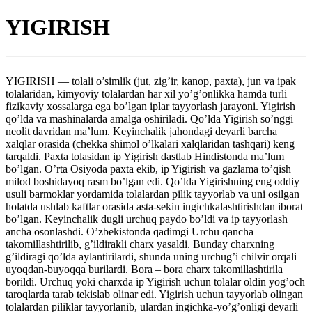
YIGIRISH
YIGIRISH — tolali o’simlik (jut, zig’ir, kanop, paxta), jun va ipak
tolalaridan, kimyoviy tolalardan har xil yo’g’onlikka hamda turli
fizikaviy xossalarga ega bo’lgan iplar tayyorlash jarayoni. Yigirish
qo’lda va mashinalarda amalga oshiriladi. Qo’lda Yigirish so’nggi
neolit davridan ma’lum. Keyinchalik jahondagi deyarli barcha
xalqlar orasida (chekka shimol o’lkalari xalqlaridan tashqari) keng
tarqaldi. Paxta tolasidan ip Yigirish dastlab Hindistonda ma’lum
bo’lgan. O’rta Osiyoda paxta ekib, ip Yigirish va gazlama to’qish
milod boshidayoq rasm bo’lgan edi. Qo’lda Yigirishning eng oddiy
usuli barmoklar yordamida tolalardan pilik tayyorlab va uni osilgan
holatda ushlab kaftlar orasida asta-sekin ingichkalashtirishdan iborat
bo’lgan. Keyinchalik dugli urchuq paydo bo’ldi va ip tayyorlash
ancha osonlashdi. O’zbekistonda qadimgi Urchu qancha
takomillashtirilib, g’ildirakli charx yasaldi. Bunday charxning
g’ildiragi qo’lda aylantirilardi, shunda uning urchug’i chilvir orqali
uyoqdan-buyoqqa burilardi. Bora – bora charx takomillashtirila
borildi. Urchuq yoki charxda ip Yigirish uchun tolalar oldin yog’och
taroqlarda tarab tekislab olinar edi. Yigirish uchun tayyorlab olingan
tolalardan piliklar tayyorlanib, ulardan ingichka-yo’g’onligi deyarli