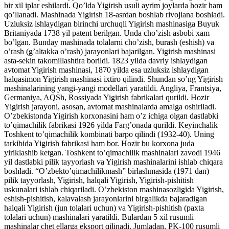
bir xil iplar eshilardi. Qo’lda Yigirish usuli ayrim joylarda hozir ham
qo’llanadi. Mashinada Yigirish 18-asrdan boshlab rivojlana boshladi.
Uzluksiz ishlaydigan birinchi urchuqli Yigirish mashinasiga Buyuk
Britaniyada 1738 yil patent berilgan. Unda cho’zish asbobi xam
bo’lgan. Bunday mashinada tolalarni cho’zish, burash (eshish) va
o’rash (g’altakka o’rash) jarayonlari bajarilgan. Yigirish mashinasi
asta-sekin takomillashtira borildi. 1823 yilda davriy ishlaydigan
avtomat Yigirish mashinasi, 1870 yilda esa uzluksiz ishlaydigan
halqasimon Yigirish mashinasi ixtiro qilindi. Shundan so’ng Yigirish
mashinalarining yangi-yangi modellari yaratildi. Angliya, Frantsiya,
Germaniya, AQSh, Rossiyada Yigirish fabrikalari qurildi. Hozir
Yigirish jarayoni, asosan, avtomat mashinalarda amalga oshiriladi.
O’zbekistonda Yigirish korxonasini ham o’z ichiga olgan dastlabki
to’qimachilik fabrikasi 1926 yilda Farg’onada qurildi. Keyinchalik
Toshkent to’qimachilik kombinati barpo qilindi (1932-40). Uning
tarkibida Yigirish fabrikasi ham bor. Hozir bu korxona juda
yiriklashib ketgan. Toshkent to’qimachilik mashinalari zavodi 1946
yil dastlabki pilik tayyorlash va Yigirish mashinalarini ishlab chiqara
boshladi. “O’zbekto’qimachilikmash” birlashmasida (1971 dan)
pilik tayyorlash, Yigirish, halqali Yigirish, Yigirish-pishitish
uskunalari ishlab chiqariladi. O’zbekiston mashinasozligida Yigirish,
eshish-pishitish, kalavalash jarayonlarini birgalikda bajaradigan
halqali Yigirish (jun tolalari uchun) va Yigirish-pishitish (paxta
tolalari uchun) mashinalari yaratildi. Bulardan 5 xil rusumli
mashinalar chet ellarga eksport qilinadi. Jumladan, PK-100 rusumli