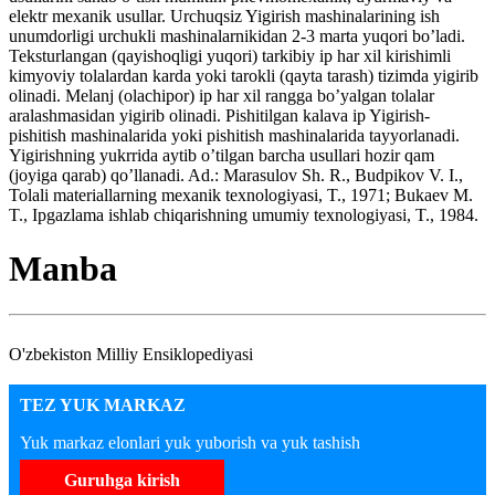
elektr mexanik usullar. Urchuqsiz Yigirish mashinalarining ish
unumdorligi urchukli mashinalarnikidan 2-3 marta yuqori bo’ladi.
Teksturlangan (qayishoqligi yuqori) tarkibiy ip har xil kirishimli
kimyoviy tolalardan karda yoki tarokli (qayta tarash) tizimda yigirib
olinadi. Melanj (olachipor) ip har xil rangga bo’yalgan tolalar
aralashmasidan yigirib olinadi. Pishitilgan kalava ip Yigirish-
pishitish mashinalarida yoki pishitish mashinalarida tayyorlanadi.
Yigirishning yukrrida aytib o’tilgan barcha usullari hozir qam
(joyiga qarab) qo’llanadi. Ad.: Marasulov Sh. R., Budpikov V. I.,
Tolali materiallarning mexanik texnologiyasi, T., 1971; Bukaev M.
T., Ipgazlama ishlab chiqarishning umumiy texnologiyasi, T., 1984.
Manba
O'zbekiston Milliy Ensiklopediyasi
TEZ YUK MARKAZ
Yuk markaz elonlari yuk yuborish va yuk tashish
Guruhga kirish