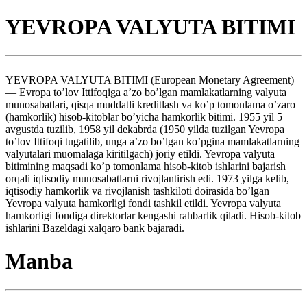
YEVROPA VALYUTA BITIMI
YEVROPA VALYUTA BITIMI (European Monetary Agreement)
— Evropa to’lov Ittifoqiga a’zo bo’lgan mamlakatlarning valyuta
munosabatlari, qisqa muddatli kreditlash va ko’p tomonlama o’zaro
(hamkorlik) hisob-kitoblar bo’yicha hamkorlik bitimi. 1955 yil 5
avgustda tuzilib, 1958 yil dekabrda (1950 yilda tuzilgan Yevropa
to’lov Ittifoqi tugatilib, unga a’zo bo’lgan ko’pgina mamlakatlarning
valyutalari muomalaga kiritilgach) joriy etildi. Yevropa valyuta
bitimining maqsadi ko’p tomonlama hisob-kitob ishlarini bajarish
orqali iqtisodiy munosabatlarni rivojlantirish edi. 1973 yilga kelib,
iqtisodiy hamkorlik va rivojlanish tashkiloti doirasida bo’lgan
Yevropa valyuta hamkorligi fondi tashkil etildi. Yevropa valyuta
hamkorligi fondiga direktorlar kengashi rahbarlik qiladi. Hisob-kitob
ishlarini Bazeldagi xalqaro bank bajaradi.
Manba