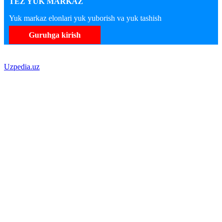
TEZ YUK MARKAZ
Yuk markaz elonlari yuk yuborish va yuk tashish
Guruhga kirish
Uzpedia.uz