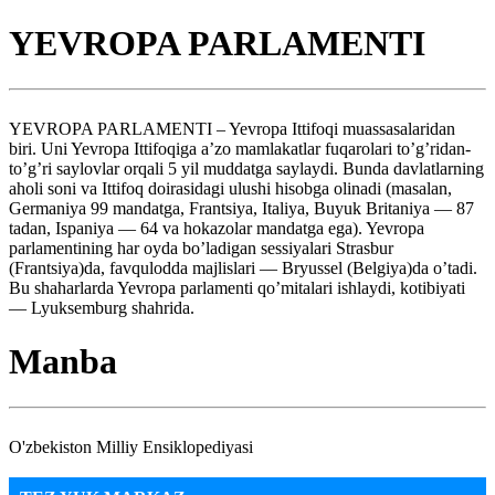
YEVROPA PARLAMENTI
YEVROPA PARLAMENTI – Yevropa Ittifoqi muassasalaridan
biri. Uni Yevropa Ittifoqiga a’zo mamlakatlar fuqarolari to’g’ridan-
to’g’ri saylovlar orqali 5 yil muddatga saylaydi. Bunda davlatlarning
aholi soni va Ittifoq doirasidagi ulushi hisobga olinadi (masalan,
Germaniya 99 mandatga, Frantsiya, Italiya, Buyuk Britaniya — 87
tadan, Ispaniya — 64 va hokazolar mandatga ega). Yevropa
parlamentining har oyda bo’ladigan sessiyalari Strasbur
(Frantsiya)da, favqulodda majlislari — Bryussel (Belgiya)da o’tadi.
Bu shaharlarda Yevropa parlamenti qo’mitalari ishlaydi, kotibiyati
— Lyuksemburg shahrida.
Manba
O'zbekiston Milliy Ensiklopediyasi