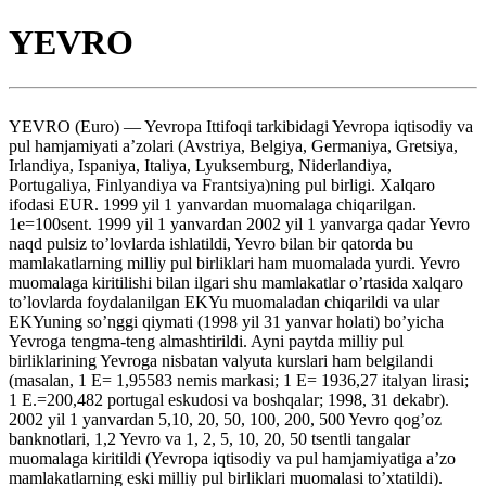
YEVRO
YEVRO (Euro) — Yevropa Ittifoqi tarkibidagi Yevropa iqtisodiy va
pul hamjamiyati a’zolari (Avstriya, Belgiya, Germaniya, Gretsiya,
Irlandiya, Ispaniya, Italiya, Lyuksemburg, Niderlandiya,
Portugaliya, Finlyandiya va Frantsiya)ning pul birligi. Xalqaro
ifodasi EUR. 1999 yil 1 yanvardan muomalaga chiqarilgan.
1e=100sent. 1999 yil 1 yanvardan 2002 yil 1 yanvarga qadar Yevro
naqd pulsiz to’lovlarda ishlatildi, Yevro bilan bir qatorda bu
mamlakatlarning milliy pul birliklari ham muomalada yurdi. Yevro
muomalaga kiritilishi bilan ilgari shu mamlakatlar o’rtasida xalqaro
to’lovlarda foydalanilgan EKYu muomaladan chiqarildi va ular
EKYuning so’nggi qiymati (1998 yil 31 yanvar holati) bo’yicha
Yevroga tengma-teng almashtirildi. Ayni paytda milliy pul
birliklarining Yevroga nisbatan valyuta kurslari ham belgilandi
(masalan, 1 E= 1,95583 nemis markasi; 1 E= 1936,27 italyan lirasi;
1 E.=200,482 portugal eskudosi va boshqalar; 1998, 31 dekabr).
2002 yil 1 yanvardan 5,10, 20, 50, 100, 200, 500 Yevro qog’oz
banknotlari, 1,2 Yevro va 1, 2, 5, 10, 20, 50 tsentli tangalar
muomalaga kiritildi (Yevropa iqtisodiy va pul hamjamiyatiga a’zo
mamlakatlarning eski milliy pul birliklari muomalasi to’xtatildi).