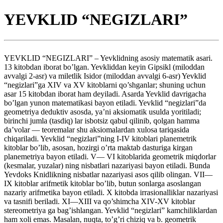
YEVKLID “NEGIZLARI”
YEVKLID “NEGIZLARI” – Yevklidning asosiy matematik asari.
13 kitobdan iborat bo’lgan. Yevkliddan keyin Gipsikl (miloddan
avvalgi 2-asr) va miletlik Isidor (miloddan avvalgi 6-asr) Yevklid
“negizlari”ga XIV va XV kitoblarni qo’shganlar; shuning uchun
asar 15 kitobdan iborat ham deyiladi. Asarda Yevklid davrigacha
bo’lgan yunon matematikasi bayon etiladi. Yevklid “negizlari”da
geometriya deduktiv asosda, ya’ni aksiomatik usulda yoritiladi;
birinchi jumla (tasdiq) lar isbotsiz qabul qilinib, qolgan hamma
da’volar — teoremalar shu aksiomalardan xulosa tariqasida
chiqariladi. Yevklid “negizlari”ning I-IV kitoblari planemetrik
kitoblar bo’lib, asosan, hozirgi o’rta maktab dasturiga kirgan
planemetriya bayon etiladi. V— VI kitoblarida geometrik miqdorlar
(kesmalar, yuzalar) ning nisbatlari nazariyasi bayon etiladi. Bunda
Yevdoks Knidlikning nisbatlar nazariyasi asos qilib olingan. VII—
IX kitoblar arifmetik kitoblar bo’lib, butun sonlarga asoslangan
nazariy arifmetika bayon etiladi. X kitobda irrasionalliklar nazariyasi
va tasnifi beriladi. XI—XIII va qo’shimcha XIV-XV kitoblar
stereometriya ga bag’ishlangan. Yevklid “negizlari” kamchiliklardan
ham xoli emas. Masalan, nuqta, to’g’ri chiziq va b. geometrik