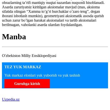
obrazlarning ta’rifi mantiqiy nuqtai nazardan nuqsonli hisoblanadi.
Asarda zaruriyatsiz kiritilgan aksiomalar mavjud (mas, aksioma
sifatida olingan “Xamma to’g’ri burchaklar o’zaro teng”, degan
iborani isbotlash mumkin), geometriyani aksiomatik asosda qurish
uchun zarur bo’lgan harakat aksiomalari va tartib aksiomalari
berilmagan, vaholanki asarda ulardan foydalanilgan.
Manba
O'zbekiston Milliy Ensiklopediyasi
TEZ YUK MARKAZ
Yuk markaz elonlari yuk yuborish va yuk tashish
Guruhga kirish
Uzpedia.uz