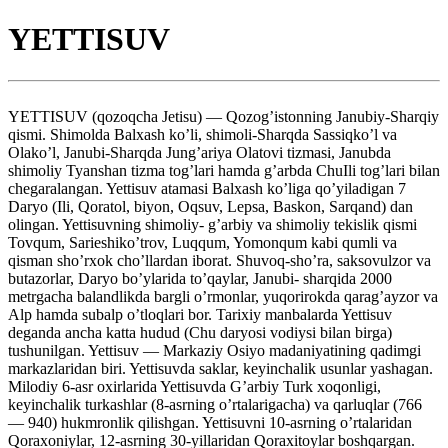
YETTISUV
YETTISUV (qozoqcha Jetisu) — Qozog’istonning Janubiy-Sharqiy
qismi. Shimolda Balxash ko’li, shimoli-Sharqda Sassiqko’l va
Olako’l, Janubi-Sharqda Jung’ariya Olatovi tizmasi, Janubda
shimoliy Tyanshan tizma tog’lari hamda g’arbda ChuIli tog’lari bilan
chegaralangan. Yettisuv atamasi Balxash ko’liga qo’yiladigan 7
Daryo (Ili, Qoratol, biyon, Oqsuv, Lepsa, Baskon, Sarqand) dan
olingan. Yettisuvning shimoliy- g’arbiy va shimoliy tekislik qismi
Tovqum, Sarieshiko’trov, Luqqum, Yomonqum kabi qumli va
qisman sho’rxok cho’llardan iborat. Shuvoq-sho’ra, saksovulzor va
butazorlar, Daryo bo’ylarida to’qaylar, Janubi- sharqida 2000
metrgacha balandlikda bargli o’rmonlar, yuqorirokda qarag’ayzor va
Alp hamda subalp o’tloqlari bor. Tarixiy manbalarda Yettisuv
deganda ancha katta hudud (Chu daryosi vodiysi bilan birga)
tushunilgan. Yettisuv — Markaziy Osiyo madaniyatining qadimgi
markazlaridan biri. Yettisuvda saklar, keyinchalik usunlar yashagan.
Milodiy 6-asr oxirlarida Yettisuvda G’arbiy Turk xoqonligi,
keyinchalik turkashlar (8-asrning o’rtalarigacha) va qarluqlar (766
— 940) hukmronlik qilishgan. Yettisuvni 10-asrning o’rtalaridan
Qoraxoniylar, 12-asrning 30-yillaridan Qoraxitoylar boshqargan.