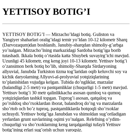
YETTISOY BOTIG’I
YETTISOY BOTIG’I — Mirzacho’ldagi botiq. Guliston va
Yangiyer shaharlari oralig’idagi temir yo’ldan 10-12 kilometr Sharq
(Darvozaqum)dan boshlanib, Janubiy-sharqdan shimoliy-g’arbga
yo’nalgan. Mirzacho’lning markazidagi Sardoba botig’iga borib
tutashadi. Ikkala botiq o’rtasida katta Shuybek suvayirg’ichi mavjud.
Uzunligi 45 kilometr, eng keng joyi 10-13 kilometr. Yettisuv botig’i
o’zansimon berk botiq bo’lib, shimoliy-Sharqda Sirdaryoning
allyuvial, Janubda Turkiston tizma tog’laridan oqib keluvchi soy va
kichik daryolarning Allyuvi-al-prolyuvial yotqiziqlarining
to’planishidan vujudga kelgan. Tubida do’ngliklar, marzalar
(balandligi 2-5 metr) va pastqamliklar (chuqurligi 1-5 metr) mavjud.
Yettisuv botig’i 30 metr qalinlikkacha asosan qumloq va qumoq
yotqiziqlardan tashkil topgan. Tuprog’i asosan, qatqaloq va
po’rsildoq sho’rxoklardan iborat, balandroq do’ng va marzalarda
sho’rtob och bo’z tuproq, pastqamliklarda botqoqli sho’rxoklar
uchraydi. Yettisuv botig’iga Janubdan va shimoldan sug’oriladigan
yerlardan grunt suvlarining oqimi yo’nalgan. Relefning o’ydim-
chuqurligi va sho’rxoklarning keng tarqalganligi tufayli Yettisuv
botig’ining erlari sug’orish uchun yaroqsiz.