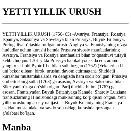
YETTI YILLIK URUSH
YETTI YILLIK URUSH (1756- 63) -Avstriya, Frantsiya, Rossiya,
Ispaniya, Saksoniya va Shvetsiya bilan Prussiya, Buyuk Britaniya,
Portugaliya o’rtasida bo’lgan urush. Angliya va Frantsiyaning o’zga
hududlar uchun kurashi hamda Prussiya siyosiy manfaatlarining
Avstriya, Frantsiya va Rossiya manfaatlari bilan to’qnashuvi tufayli
kelib chiqqan. 1761 yilda Prussiya halokat yoqasida edi, ammo
yangi rus shohi Pyotr III u bilan sulh tuzgan (1762) (Yekaterina II
uni bekor qilgan, birok, urushni davom ettirmagan). Shiddatli
kurashlar mustamlakalarda va dengizda ham sodir bo’lgan. Prussiya
Gubertusburg sulhi (1763) ga asosan, Avstriya va Saksoniya bilan
Sileziyani o’ziga qo’shib olgan. Parij tinchlik bitimi (1763) ga
asosan, Frantsiyadan Buyuk Britaniyaga Kanada, Sharqiy Luiziana,
frantsuzlarning Hindistondagi mulklarining ko’p qismi o’tgan. Yetti
yillik urushning asosiy natijasi — Buyuk Britaniyaning Frantsiya
ustidan mustamlaka va savdo sohasidagi kurashda qozongan
g’alabasi bo’lgan.
Manba