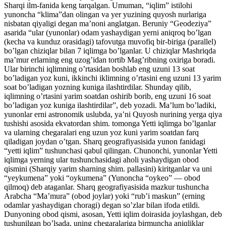
Sharqi ilm-fanida keng tarqalgan. Umuman, “iqlim” istilohi
yunoncha “klima”dan olingan va yer yuzining quyosh nurlariga
nisbatan qiyaligi degan ma’noni anglatgan. Beruniy “Geodeziya”
asarida “ular (yunonlar) odam yashaydigan yerni aniqroq bo’lgan
(kecha va kunduz orasidagi) tafovutga muvofiq bir-biriga (parallel)
bo’lgan chiziqlar bilan 7 iqlimga bo’lganlar. U chiziqlar Mashriqda
ma’mur erlarning eng uzog’idan tortib Mag’ribning oxiriga boradi.
Ular birinchi iqlimning o’rtasidan boshlab eng uzuni 13 soat
bo’ladigan yoz kuni, ikkinchi iklimning o’rtasini eng uzuni 13 yarim
soat bo’ladigan yozning kuniga ilashtirdilar. Shunday qilib,
iqlimning o’rtasini yarim soatdan oshirib borib, eng uzuni 16 soat
bo’ladigan yoz kuniga ilashtirdilar”, deb yozadi. Ma’lum bo’ladiki,
yunonlar erni astronomik uslubda, ya’ni Quyosh nurining yerga qiya
tushishi asosida ekvatordan shim. tomonga Yetti iqlimga bo’lganlar
va ularning chegaralari eng uzun yoz kuni yarim soatdan farq
qiladigan joydan o’tgan. Sharq geografiyasisida yunon fanidagi
“yetti iqlim” tushunchasi qabul qilingan. Chunonchi, yunonlar Yetti
iqlimga yerning ular tushunchasidagi aholi yashaydigan obod
qismini (Sharqiy yarim sharning shim. pallasini) kiritganlar va uni
“yeykumena” yoki “oykumena” (Yunoncha “oykeo” — obod
qilmoq) deb ataganlar. Sharq geografiyasisida mazkur tushuncha
Arabcha “Ma’mura” (obod joylar) yoki “rub’i maskun” (erning
odamlar yashaydigan choragi) degan so’zlar bilan ifoda etildi.
Dunyoning obod qismi, asosan, Yetti iqlim doirasida joylashgan, deb
tushunilgan bo’lsada, uning chegaralariga birmuncha aniqliklar