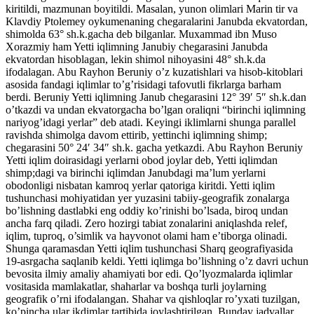
kiritildi, mazmunan boyitildi. Masalan, yunon olimlari Marin tir va
Klavdiy Ptolemey oykumenaning chegaralarini Janubda ekvatordan,
shimolda 63° sh.k.gacha deb bilganlar. Muxammad ibn Muso
Xorazmiy ham Yetti iqlimning Janubiy chegarasini Janubda
ekvatordan hisoblagan, lekin shimol nihoyasini 48° sh.k.da
ifodalagan. Abu Rayhon Beruniy o’z kuzatishlari va hisob-kitoblari
asosida fandagi iqlimlar to’g’risidagi tafovutli fikrlarga barham
berdi. Beruniy Yetti iqlimning Janub chegarasini 12° 39′ 5″ sh.k.dan
o’tkazdi va undan ekvatorgacha bo’lgan oraliqni “birinchi iqlimning
nariyog’idagi yerlar” deb atadi. Keyingi iklimlarni shunga parallel
ravishda shimolga davom ettirib, yettinchi iqlimning shimp;
chegarasini 50° 24′ 34″ sh.k. gacha yetkazdi. Abu Rayhon Beruniy
Yetti iqlim doirasidagi yerlarni obod joylar deb, Yetti iqlimdan
shimp;dagi va birinchi iqlimdan Janubdagi ma’lum yerlarni
obodonligi nisbatan kamroq yerlar qatoriga kiritdi. Yetti iqlim
tushunchasi mohiyatidan yer yuzasini tabiiy-geografik zonalarga
bo’lishning dastlabki eng oddiy ko’rinishi bo’lsada, biroq undan
ancha farq qiladi. Zero hozirgi tabiat zonalarini aniqlashda relef,
iqlim, tuproq, o’simlik va hayvonot olami ham e’tiborga olinadi.
Shunga qaramasdan Yetti iqlim tushunchasi Sharq geografiyasida
19-asrgacha saqlanib keldi. Yetti iqlimga bo’lishning o’z davri uchun
bevosita ilmiy amaliy ahamiyati bor edi. Qo’lyozmalarda iqlimlar
vositasida mamlakatlar, shaharlar va boshqa turli joylarning
geografik o’rni ifodalangan. Shahar va qishloqlar ro’yxati tuzilgan,
ko’pincha ular ikdimlar tartibida joylashtirilgan. Bunday jadvallar