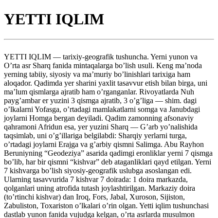
YETTI IQLIM
YETTI IQLIM — tarixiy-geografik tushuncha. Yerni yunon va
O’rta asr Sharq fanida mintaqalarga bo’lish usuli. Keng ma’noda
yerning tabiiy, siyosiy va ma’muriy bo’linishlari tarixiga ham
aloqador. Qadimda yer sharini yaxlit tasavvur etish bilan birga, uni
ma’lum qismlarga ajratib ham o’rganganlar. Rivoyatlarda Nuh
payg’ambar er yuzini 3 qismga ajratib, 3 o’g’liga — shim. dagi
o’lkalarni Yofasga, o’rtadagi mamlakatlarni somga va Janubdagi
joylarni Homga bergan deyiladi. Qadim zamonning afsonaviy
qahramoni Afridun esa, yer yuzini Sharq — G’arb yo’nalishida
taqsimlab, uni o’g’illariga belgilabdi: Sharqiy yerlarni turga,
o’rtadagi joylarni Erajga va g’arbiy qismni Salimga. Abu Rayhon
Beruniyning “Geodeziya” asarida qadimgi eronliklar yerni 7 qismga
bo’lib, har bir qismni “kishvar” deb ataganliklari qayd etilgan. Yerni
7 kishvarga bo’lish siyosiy-geografik uslubga asoslangan edi.
Ularning tasavvurida 7 kishvar 7 doirada: 1 doira markazda,
qolganlari uning atrofida tutash joylashtirilgan. Markaziy doira
(to’rtinchi kishvar) dan Iroq, Fors, Jabal, Xuroson, Sijiston,
Zabuliston, Toxariston o’lkalari o’rin olgan. Yetti iqlim tushunchasi
dastlab yunon fanida vujudga kelgan, o’rta asrlarda musulmon