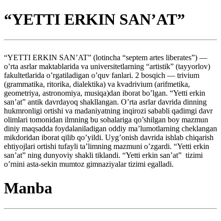
“YETTI ERKIN SAN’AT”
“YETTI ERKIN SAN’AT” (lotincha “septem artes liberates”) —
o’rta asrlar maktablarida va universitetlarning “artistik” (tayyorlov)
fakultetlarida o’rgatiladigan o’quv fanlari. 2 bosqich — trivium
(grammatika, ritorika, dialektika) va kvadrivium (arifmetika,
geometriya, astronomiya, musiqa)dan iborat bo’lgan. “Yetti erkin
san’at” antik davrdayoq shakllangan. O’rta asrlar davrida dinning
hukmronligi ortishi va madaniyatning inqirozi sababli qadimgi davr
olimlari tomonidan ilmning bu sohalariga qo’shilgan boy mazmun
diniy maqsadda foydalaniladigan oddiy ma’lumotlarning cheklangan
mikdoridan iborat qilib qo’yildi. Uyg’onish davrida ishlab chiqarish
ehtiyojlari ortishi tufayli ta’limning mazmuni o’zgardi. “Yetti erkin
san’at” ning dunyoviy shakli tiklandi. “Yetti erkin san’at” tizimi
o’rnini asta-sekin mumtoz gimnaziyalar tizimi egalladi.
Manba