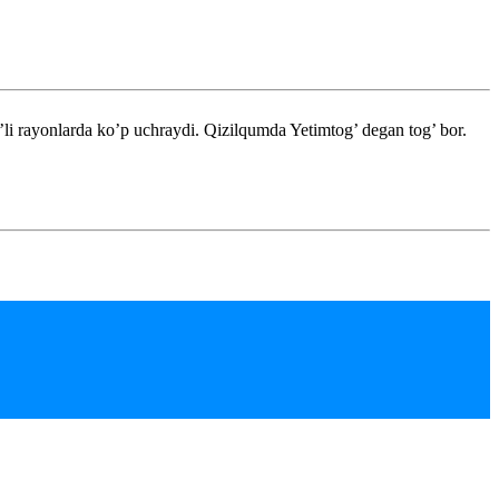
li rayonlarda ko’p uchraydi. Qizilqumda Yetimtog’ degan tog’ bor.