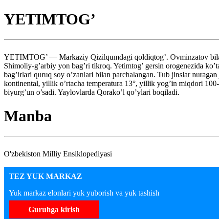
YETIMTOG’
YETIMTOG’ — Markaziy Qizilqumdagi qoldiqtog’. Ovminzatov bilan To
Shimoliy-g’arbiy yon bag’ri tikroq. Yetimtog’ gersin orogenezida ko’t
bag’irlari quruq soy o’zanlari bilan parchalangan. Tub jinslar nuragan 
kontinental, yillik o’rtacha temperatura 13°, yillik yog’in miqdori 10
biyurg’un o’sadi. Yaylovlarda Qorako’l qo’ylari boqiladi.
Manba
O'zbekiston Milliy Ensiklopediyasi
TEZ YUK MARKAZ
Yuk markaz elonlari yuk yuborish va yuk tashish
Guruhga kirish