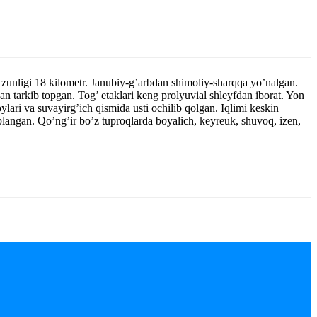
unligi 18 kilometr. Janubiy-g’arbdan shimoliy-sharqqa yo’nalgan.
an tarkib topgan. Tog’ etaklari keng prolyuvial shleyfdan iborat. Yon
oylari va suvayirg’ich qismida usti ochilib qolgan. Iqlimi keskin
qoplangan. Qo’ng’ir bo’z tuproqlarda boyalich, keyreuk, shuvoq, izen,