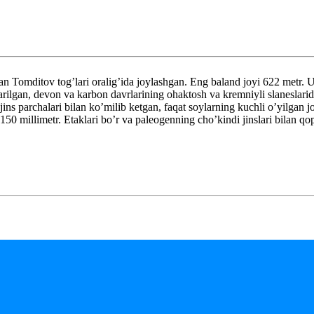
mditov tog’lari oralig’ida joylashgan. Eng baland joyi 622 metr. Uz
arilgan, devon va karbon davrlarining ohaktosh va kremniyli slaneslarid
jins parchalari bilan ko’milib ketgan, faqat soylarning kuchli o’yilgan j
0-150 millimetr. Etaklari bo’r va paleogenning cho’kindi jinslari bilan 