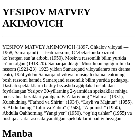
YESIPOV MATVEY
AKIMOVICH
YESIPOV MATVEY AKIMOVICH (1897, Chkalov viloyati —
1968, Samarqand) — teatr rassomi, O’zbekistonda xizmat
ko’rsatgan san’at arbobi (1950). Moskva rassomlik bilim yurtida
ta’lim olgan (1918-20). Samarqanddagi “Musulmon agitguruhi”da
rassom (1921-23). 1923 yildan Samarqand viloyatlararo rus drama
teatri, 1924 yildan Samarqand viloyat musiqali drama teatrining
bosh rassomi hamda Samarqand rassomlik bilim yurtida pedagog.
Dastlab spektakllarni badiiy bezashda agitplakat uslubidan
foydalangan Yesipov 30-yillarning 2-yarmidan spektakllar ruhiga
mos sahna bezaklari yaratgan. F. Zafariyning “Halima” (1931),
Xurshidning “Farhod va Shirin” (1934), “Layli va Majnun” (1955),
S. Abdullaning “Tohir va Zuhra” (1948), “Alpomish” (1950),
Abdulla Qahhorning “Yangi yer” (1950), “og’riq tishlar” (1955) va
boshqa asarlar asosida yaratilgan spektakllarni badiiy bezagan.
Manba