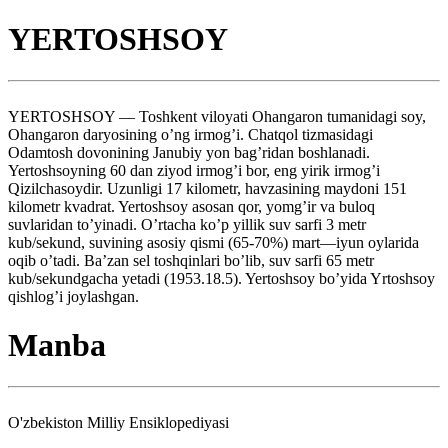
YERTOSHSOY
YERTOSHSOY — Toshkent viloyati Ohangaron tumanidagi soy,
Ohangaron daryosining o’ng irmog’i. Chatqol tizmasidagi
Odamtosh dovonining Janubiy yon bag’ridan boshlanadi.
Yertoshsoyning 60 dan ziyod irmog’i bor, eng yirik irmog’i
Qizilchasoydir. Uzunligi 17 kilometr, havzasining maydoni 151
kilometr kvadrat. Yertoshsoy asosan qor, yomg’ir va buloq
suvlaridan to’yinadi. O’rtacha ko’p yillik suv sarfi 3 metr
kub/sekund, suvining asosiy qismi (65-70%) mart—iyun oylarida
oqib o’tadi. Ba’zan sel toshqinlari bo’lib, suv sarfi 65 metr
kub/sekundgacha yetadi (1953.18.5). Yertoshsoy bo’yida Yrtoshsoy
qishlog’i joylashgan.
Manba
O'zbekiston Milliy Ensiklopediyasi