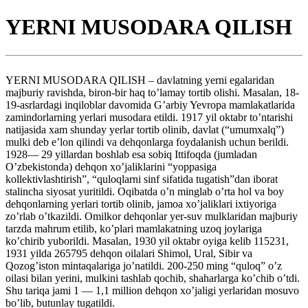
YERNI MUSODARA QILISH
YERNI MUSODARA QILISH – davlatning yerni egalaridan
majburiy ravishda, biron-bir haq to’lamay tortib olishi. Masalan, 18-
19-asrlardagi inqiloblar davomida G’arbiy Yevropa mamlakatlarida
zamindorlarning yerlari musodara etildi. 1917 yil oktabr to’ntarishi
natijasida xam shunday yerlar tortib olinib, davlat (“umumxalq”)
mulki deb e’lon qilindi va dehqonlarga foydalanish uchun berildi.
1928— 29 yillardan boshlab esa sobiq Ittifoqda (jumladan
O’zbekistonda) dehqon xo’jaliklarini “yoppasiga
kollektivlashtirish”, “quloqlarni sinf sifatida tugatish”dan iborat
stalincha siyosat yuritildi. Oqibatda o’n minglab o’rta hol va boy
dehqonlarning yerlari tortib olinib, jamoa xo’jaliklari ixtiyoriga
zo’rlab o’tkazildi. Omilkor dehqonlar yer-suv mulklaridan majburiy
tarzda mahrum etilib, ko’plari mamlakatning uzoq joylariga
ko’chirib yuborildi. Masalan, 1930 yil oktabr oyiga kelib 115231,
1931 yilda 265795 dehqon oilalari Shimol, Ural, Sibir va
Qozog’iston mintaqalariga jo’natildi. 200-250 ming “quloq” o’z
oilasi bilan yerini, mulkini tashlab qochib, shaharlarga ko’chib o’tdi.
Shu tariqa jami 1 — 1,1 million dehqon xo’jaligi yerlaridan mosuvo
bo’lib, butunlay tugatildi.