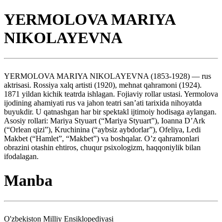
YERMOLOVA MARIYA
NIKOLAYEVNA
YERMOLOVA MARIYA NIKOLAYEVNA (1853-1928) — rus
aktrisasi. Rossiya xalq artisti (1920), mehnat qahramoni (1924).
1871 yildan kichik teatrda ishlagan. Fojiaviy rollar ustasi. Yermolova
ijodining ahamiyati rus va jahon teatri san’ati tarixida nihoyatda
buyukdir. U qatnashgan har bir spektakl ijtimoiy hodisaga aylangan.
Asosiy rollari: Mariya Styuart (“Mariya Styuart”), Ioanna D’Ark
(“Orlean qizi”), Kruchinina (“aybsiz aybdorlar”), Ofeliya, Ledi
Makbet (“Hamlet”, “Makbet”) va boshqalar. O’z qahramonlari
obrazini otashin ehtiros, chuqur psixologizm, haqqoniylik bilan
ifodalagan.
Manba
O'zbekiston Milliy Ensiklopediyasi