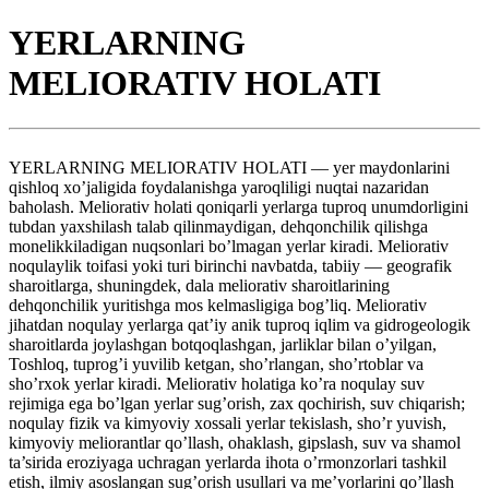
YERLARNING
MELIORATIV HOLATI
YERLARNING MELIORATIV HOLATI — yer maydonlarini
qishloq xo’jaligida foydalanishga yaroqliligi nuqtai nazaridan
baholash. Meliorativ holati qoniqarli yerlarga tuproq unumdorligini
tubdan yaxshilash talab qilinmaydigan, dehqonchilik qilishga
monelikkiladigan nuqsonlari bo’lmagan yerlar kiradi. Meliorativ
noqulaylik toifasi yoki turi birinchi navbatda, tabiiy — geografik
sharoitlarga, shuningdek, dala meliorativ sharoitlarining
dehqonchilik yuritishga mos kelmasligiga bog’liq. Meliorativ
jihatdan noqulay yerlarga qat’iy anik tuproq iqlim va gidrogeologik
sharoitlarda joylashgan botqoqlashgan, jarliklar bilan o’yilgan,
Toshloq, tuprog’i yuvilib ketgan, sho’rlangan, sho’rtoblar va
sho’rxok yerlar kiradi. Meliorativ holatiga ko’ra noqulay suv
rejimiga ega bo’lgan yerlar sug’orish, zax qochirish, suv chiqarish;
noqulay fizik va kimyoviy xossali yerlar tekislash, sho’r yuvish,
kimyoviy meliorantlar qo’llash, ohaklash, gipslash, suv va shamol
ta’sirida eroziyaga uchragan yerlarda ihota o’rmonzorlari tashkil
etish, ilmiy asoslangan sug’orish usullari va me’yorlarini qo’llash