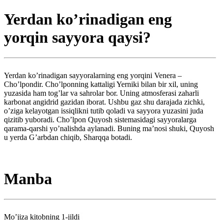
Yerdan ko’rinadigan eng
yorqin sayyora qaysi?
Yerdan ko’rinadigan sayyoralarning eng yorqini Venera –
Cho’lpondir. Cho’lponning kattaligi Yerniki bilan bir xil, uning
yuzasida ham tog’lar va sahrolar bor. Uning atmosferasi zaharli
karbonat angidrid gazidan iborat. Ushbu gaz shu darajada zichki,
o’ziga kelayotgan issiqlikni tutib qoladi va sayyora yuzasini juda
qizitib yuboradi. Cho’lpon Quyosh sistemasidagi sayyoralarga
qarama-qarshi yo’nalishda aylanadi. Buning ma’nosi shuki, Quyosh
u yerda G’arbdan chiqib, Sharqqa botadi.
Manba
Mo’jiza kitobning 1-jildi