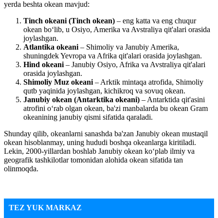
yerda beshta okean mavjud:
Tinch okeani (Tinch okean)
– eng katta va eng chuqur
okean bo‘lib, u Osiyo, Amerika va Avstraliya qit'alari orasida
joylashgan.
Atlantika okeani
– Shimoliy va Janubiy Amerika,
shuningdek Yevropa va Afrika qit'alari orasida joylashgan.
Hind okeani
– Janubiy Osiyo, Afrika va Avstraliya qit'alari
orasida joylashgan.
Shimoliy Muz okeani
– Arktik mintaqa atrofida, Shimoliy
qutb yaqinida joylashgan, kichikroq va sovuq okean.
Janubiy okean (Antarktika okeani)
– Antarktida qit'asini
atrofini o‘rab olgan okean, ba'zi manbalarda bu okean Gram
okeanining janubiy qismi sifatida qaraladi.
Shunday qilib, okeanlarni sanashda ba'zan Janubiy okean mustaqil
okean hisoblanmay, uning hududi boshqa okeanlarga kiritiladi.
Lekin, 2000-yillardan boshlab Janubiy okean ko‘plab ilmiy va
geografik tashkilotlar tomonidan alohida okean sifatida tan
olinmoqda.
TEZ YUK MARKAZ