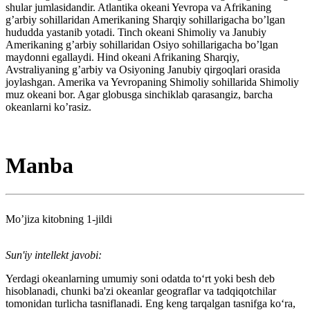
shular jumlasidandir. Atlantika okeani Yevropa va Afrikaning
g’arbiy sohillaridan Amerikaning Sharqiy sohillarigacha bo’lgan
hududda yastanib yotadi. Tinch okeani Shimoliy va Janubiy
Amerikaning g’arbiy sohillaridan Osiyo sohillarigacha bo’lgan
maydonni egallaydi. Hind okeani Afrikaning Sharqiy,
Avstraliyaning g’arbiy va Osiyoning Janubiy qirgoqlari orasida
joylashgan. Amerika va Yevropaning Shimoliy sohillarida Shimoliy
muz okeani bor. Agar globusga sinchiklab qarasangiz, barcha
okeanlarni ko’rasiz.
Manba
Mo’jiza kitobning 1-jildi
Sun'iy intellekt javobi:
Yerdagi okeanlarning umumiy soni odatda to‘rt yoki besh deb
hisoblanadi, chunki ba'zi okeanlar geograflar va tadqiqotchilar
tomonidan turlicha tasniflanadi. Eng keng tarqalgan tasnifga ko‘ra,