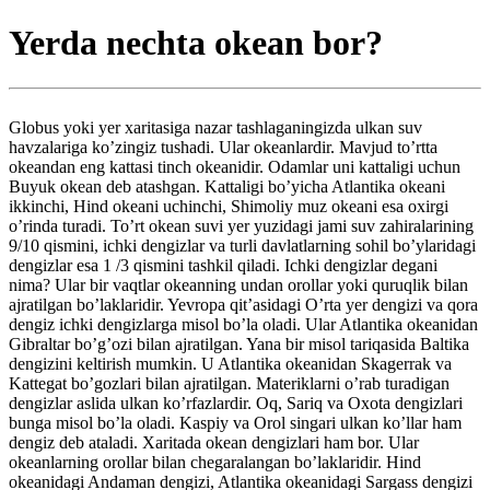
Yerda nechta okean bor?
Globus yoki yer xaritasiga nazar tashlaganingizda ulkan suv
havzalariga ko’zingiz tushadi. Ular okeanlardir. Mavjud to’rtta
okeandan eng kattasi tinch okeanidir. Odamlar uni kattaligi uchun
Buyuk okean deb atashgan. Kattaligi bo’yicha Atlantika okeani
ikkinchi, Hind okeani uchinchi, Shimoliy muz okeani esa oxirgi
o’rinda turadi. To’rt okean suvi yer yuzidagi jami suv zahiralarining
9/10 qismini, ichki dengizlar va turli davlatlarning sohil bo’ylaridagi
dengizlar esa 1 /3 qismini tashkil qiladi. Ichki dengizlar degani
nima? Ular bir vaqtlar okeanning undan orollar yoki quruqlik bilan
ajratilgan bo’laklaridir. Yevropa qit’asidagi O’rta yer dengizi va qora
dengiz ichki dengizlarga misol bo’la oladi. Ular Atlantika okeanidan
Gibraltar bo’g’ozi bilan ajratilgan. Yana bir misol tariqasida Baltika
dengizini keltirish mumkin. U Atlantika okeanidan Skagerrak va
Kattegat bo’gozlari bilan ajratilgan. Materiklarni o’rab turadigan
dengizlar aslida ulkan ko’rfazlardir. Oq, Sariq va Oxota dengizlari
bunga misol bo’la oladi. Kaspiy va Orol singari ulkan ko’llar ham
dengiz deb ataladi. Xaritada okean dengizlari ham bor. Ular
okeanlarning orollar bilan chegaralangan bo’laklaridir. Hind
okeanidagi Andaman dengizi, Atlantika okeanidagi Sargass dengizi