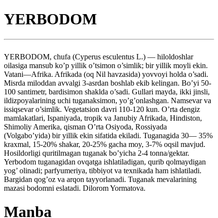
YERBODOM
YERBODOM, chufa (Cyperus esculentus L.) — hiloldoshlar
oilasiga mansub ko’p yillik o’tsimon o’simlik; bir yillik moyli ekin.
Vatani—Afrika. Afrikada (oq Nil havzasida) yovvoyi holda o’sadi.
Misrda miloddan avvalgi 3-asrdan boshlab ekib kelingan. Bo’yi 50-
100 santimetr, bardisimon shaklda o’sadi. Gullari mayda, ikki jinsli,
ildizpoyalarining uchi tuganaksimon, yo’g’onlashgan. Namsevar va
issiqsevar o’simlik. Vegetatsion davri 110-120 kun. O’rta dengiz
mamlakatlari, Ispaniyada, tropik va Janubiy Afrikada, Hindiston,
Shimoliy Amerika, qisman O’rta Osiyoda, Rossiyada
(Volgabo’yida) bir yillik ekin sifatida ekiladi. Tuganagida 30— 35%
kraxmal, 15-20% shakar, 20-25% gacha moy, 3-7% oqsil mavjud.
Hosildorligi quritilmagan tuganak bo’yicha 2-4 tonna/gektar.
Yerbodom tuganagidan ovqatga ishlatiladigan, qurib qolmaydigan
yog’ olinadi; parfyumeriya, tibbiyot va texnikada ham ishlatiladi.
Bargidan qog’oz va arqon tayyorlanadi. Tuganak mevalarining
mazasi bodomni eslatadi. Dilorom Yormatova.
Manba