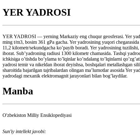
YER YADROSI
YER YADROSI — yerning Markaziy eng chuqur geosferasi. Yer yadrosin
ming t/m3, bosim 361 gPa gacha. Yer yadrosining yuqori chegarasida b
11,2 kilometr/sekundgacha ko’payib boradi. Yer yadrosining tuzilishi, 
iborat. Sub’yadroning radiusi 1300 kilometr chamasida. Tashqi yadro
ichkisiga o’tishda bo’ylama to’lqinlar ko’ndalang to’lqinlarni qo’zg’at
yadrosi temir va nikeldan iborat deyishsa, boshqalari metallashgan sil
sharoitida bajarilgan tajribalardan olingan ma’lumotlar asosida Yer ya
yadrodagi mexanik elektromagnit jarayonlari bilan bog’laydilar.
Manba
O'zbekiston Milliy Ensiklopediyasi
Sun'iy intellekt javobi: