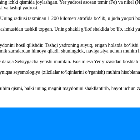
ing ichki qismida joylashgan. Yer yadrosi asosan temir (Fe) va nikel (N
si va tashqi yadrosi.
 Uning radiusi taxminan 1 200 kilometr atrofida bo‘lib, u juda yuqori b
ashmasidan tashkil topgan. Uning shakli g‘ilof shaklida bo‘lib, ichki y
ydonini hosil qilishdir. Tashqi yadroning suyuq, erigan holatda bo‘lish
ik zarralardan himoya qiladi, shuningdek, navigatsiya uchun muhim h
0 daraja Selsiygacha yetishi mumkin. Bosim esa Yer yuzasidan boshlab t
niqsa seysmologiya (zilzilalar to‘lqinlarini o‘rganish) muhim hisoblanadi.
muhim qismi, balki uning magnit maydonini shakllantirib, hayot uchun 