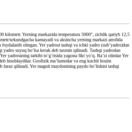
 kilometr. Yerning markazida temperatura 5000°, zichlik qariyb 12,5
ilometr/sekundgacha kamayadi va aksincha yerning markazi atrofida
an foydalanib olingan. Yer yadrosi tashqi va ichki yadro (sub’yadro)dan
i yadro suyuq bo’lsa kerak deb taxmin qilinadi. Tashqi yadrodan
 Yer yadrosining tarkibi to’g’risida yagona fikr yo’q. Ba’zi olimlar Yer
n deb hisoblaydilar. Geofizik ma’lumotlar va eng kuchli bosim
eb faraz qilinadi. Yer magnit maydonining paydo bo’lishini tashqi