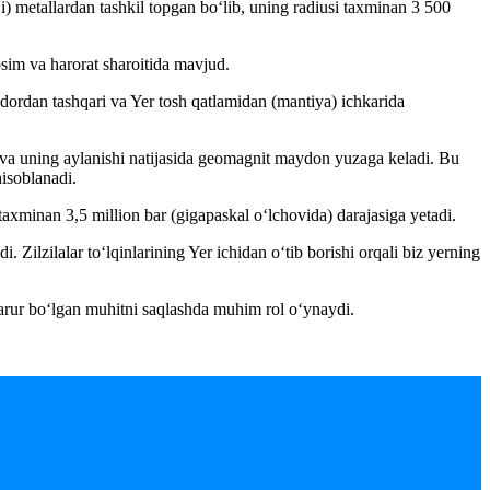
i) metallardan tashkil topgan bo‘lib, uning radiusi taxminan 3 500
osim va harorat sharoitida mavjud.
adordan tashqari va Yer tosh qatlamidan (mantiya) ichkarida
i va uning aylanishi natijasida geomagnit maydon yuzaga keladi. Bu
isoblanadi.
axminan 3,5 million bar (gigapaskal o‘lchovida) darajasiga yetadi.
 Zilzilalar to‘lqinlarining Yer ichidan o‘tib borishi orqali biz yerning
zarur bo‘lgan muhitni saqlashda muhim rol o‘ynaydi.