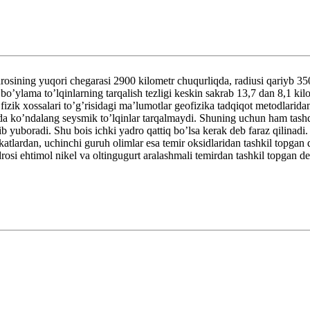
ing yuqori chegarasi 2900 kilometr chuqurliqda, radiusi qariyb 3500
o’ylama to’lqinlarning tarqalish tezligi keskin sakrab 13,7 dan 8,1 k
fizik xossalari to’g’risidagi ma’lumotlar geofizika tadqiqot metodlarid
da ko’ndalang seysmik to’lqinlar tarqalmaydi. Shuning uchun ham tashq
ib yuboradi. Shu bois ichki yadro qattiq bo’lsa kerak deb faraz qilinadi.
ikatlardan, uchinchi guruh olimlar esa temir oksidlaridan tashkil topga
drosi ehtimol nikel va oltingugurt aralashmali temirdan tashkil topgan d