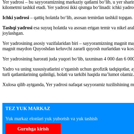
Yer yadrosi – bu sayyoramizning markaziy qatlami bo‘lib, u yer sharin
kilometrni tashkil etadi. Yer yadrosi ikki qismga bo‘linadi: ichki yadro
Ichki yadrosi
– qattiq holatda bo‘lib, asosan temirdan tashkil topgan.
Tashqi yadrosi
esa suyuq holatda va asosan erigan temir va nikel aral
joylashgan.
Yer yadrosining asosiy vazifalaridan biri – sayyoramizning magnit ma
magnit maydon Quyoshdan keluvchi zararli quyosh nurlaridan va kosm
Yer yadrosining harorati juda yuqori bo‘lib, taxminan 4 000 dan 6 00
Yadro va uning xususiyatlarini o‘rganish uchun geofizik tadqiqotlar, ay
turli qatlamlarining qalinligi, holati va tarkibi haqida ma’lumot olamiz.
Xulosa qilib aytganda, Yer yadrosi nafaqat sayyoramiz tuzilishining 
TEZ YUK MARKAZ
Yuk markaz elonlari yuk yuborish va yuk tashish
Guruhga kirish