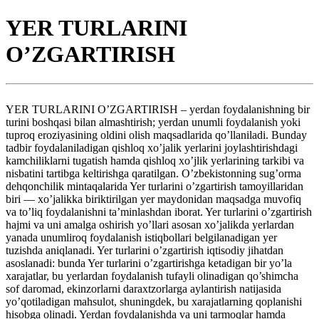
YER TURLARINI
O’ZGARTIRISH
YER TURLARINI O’ZGARTIRISH – yerdan foydalanishning bir
turini boshqasi bilan almashtirish; yerdan unumli foydalanish yoki
tuproq eroziyasining oldini olish maqsadlarida qo’llaniladi. Bunday
tadbir foydalaniladigan qishloq xo’jalik yerlarini joylashtirishdagi
kamchiliklarni tugatish hamda qishloq xo’jlik yerlarining tarkibi va
nisbatini tartibga keltirishga qaratilgan. O’zbekistonning sug’orma
dehqonchilik mintaqalarida Yer turlarini o’zgartirish tamoyillaridan
biri — xo’jalikka biriktirilgan yer maydonidan maqsadga muvofiq
va to’liq foydalanishni ta’minlashdan iborat. Yer turlarini o’zgartirish
hajmi va uni amalga oshirish yo’llari asosan xo’jalikda yerlardan
yanada unumliroq foydalanish istiqbollari belgilanadigan yer
tuzishda aniqlanadi. Yer turlarini o’zgartirish iqtisodiy jihatdan
asoslanadi: bunda Yer turlarini o’zgartirishga ketadigan bir yo’la
xarajatlar, bu yerlardan foydalanish tufayli olinadigan qo’shimcha
sof daromad, ekinzorlarni daraxtzorlarga aylantirish natijasida
yo’qotiladigan mahsulot, shuningdek, bu xarajatlarning qoplanishi
hisobga olinadi. Yerdan foydalanishda va uni tarmoqlar hamda