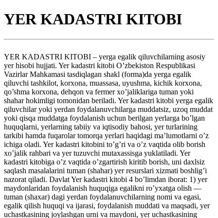
YER KADASTRI KITOBI
YER KADASTRI KITOBI – yerga egalik qiluvchilarning asosiy
yer hisobi hujjati. Yer kadastri kitobi O’zbekiston Respublikasi
Vazirlar Mahkamasi tasdiqlagan shakl (forma)da yerga egalik
qiluvchi tashkilot, korxona, muassasa, uyushma, kichik korxona,
qo’shma korxona, dehqon va fermer xo’jaliklariga tuman yoki
shahar hokimligi tomonidan beriladi. Yer kadastri kitobi yerga egalik
qiluvchilar yoki yerdan foydalanuvchilarga muddatsiz, uzoq muddat
yoki qisqa muddatga foydalanish uchun berilgan yerlarga bo’lgan
huquqlarni, yerlarning tabiiy va iqtisodiy bahosi, yer turlarining
tarkibi hamda fuqarolar tomorqa yerlari haqidagi ma’lumotlarni o’z
ichiga oladi. Yer kadastri kitobini to’g’ri va o’z vaqtida olib borish
xo’jalik rahbari va yer tuzuvchi mutaxassisga yuklatiladi. Yer
kadastri kitobiga o’z vaqtida o’zgartirish kiritib borish, uni daxlsiz
saqlash masalalarini tuman (shahar) yer resurslari xizmati boshlig’i
nazorat qiladi. Davlat Yer kadastri kitobi 4 bo’limdan iborat: 1) yer
maydonlaridan foydalanish huquqiga egalikni ro’yxatga olish —
tuman (shaxar) dagi yerdan foydalanuvchilarning nomi va egasi,
egalik qilish huquqi va ijarasi, foydalanish muddati va maqsadi, yer
uchastkasining joylashgan urni va maydoni, yer uchastkasining