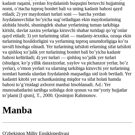
kadastr raqami, yerdan foydalanish huquqini beruvchi hujjatning
nomi, o’rtacha tuproq bonitet bali va uning kadastr bahosi qayd
etiladi; 2) yer maydonlari turlari soni — barcha yerdan
foydalanuvchilar bo’yicha sug’oriladigan ekin maydonlarining
alohida hisobi, shuningdek shahar yerlarining tuman tarkibiga
kirishi, davlat zaxira yerlariga kiruvchi shahar turidagi qo’rg’onlar
qayd etiladi; 3) yer turlarining sifati — madaniy-texnika, ozuqa ekin
turlarining hosildorligini va yerlarning tuproq unumdorligiga ko’ra
tavsifi hisobga olinadi. Yer turlarining tafsiloti erlarning sifat tafsiloti
va qishloq xo’jalik yer turlarining bonitet bali bo’yicha kadastr
bahosi keltiriladi; 4) yer turlari — qishloq xo’jalik yer turlari
(shudgor, ko’p yillik daraxtzorlar, yaylov va pichanzor yerlar, bo’z
yerlar), o’rmon yerlari va ularning tarkibiga kiruvchi yer turlarining
nomlari hamda ulardan foydalanish maqsadiga oid izoh beriladi. Yer
kadastri kitobi yer uchastkasining miqdor va sifat holati hamda
bahosi to’g’risidagi axborot manbai hisoblanadi. Ad.: Yer
munosabatlarini tartibga solishga doir qonun va me’yoriy hujjatlar
to’plami [I qism], T., 2000. Qosimjon Rahmonov.
Manba
O'zbekiston Milliy Ensiklopediyasi