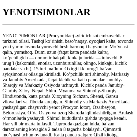
YENOTSIMONLAR
YENOTSIMONLAR (Procyonidae) -yirtqich sut emizuvchilar
turkumi oilasi. Tashqi ko’rinishi beso’naqay, oyoqlari kalta, tovonda
yoki yarim tovonda yuruvchi besh barmoqli hayvonlar. Mo’ynasi
qalin, yumshoq. Dumi uzun (faqat katta pandada kalta),
ko’pchiligida — qoramtir halqali, kinkaju turida — tutuvchi. 8
urug’i (kakomisli, enotlar, uzunburunlilar, olingo, kinkaju, kichik
pandalar va b.), 15 turi ma’lum. Oxirgi ikki urug’i ba’zan
ayiqsimonlar oilasiga kiritiladi. Ko’pchilik turi shimoliy, Markaziy
va Janubiy Amerikada, faqat kichik va katta pandalar Janubiy-
Sharqiy va Markaziy Osiyoda uchraydi. Kichik panda Janubiy-
G’arbiy Xitoy, Nepal, Shim. Myanma va Shimoliy-Sharqiy
Hindistonda, katta panda Xitoyning Sichzan, Shensi, Gansu
viloyatlari va Tibetda tarqalgan. Shimoliy va Markaziy Amerikada
yashaydigan chayuvchi yenot (Procyon lotor), Ozarbayjon,
Belorussiya, O’rta Osiyo va uzoq Sharqda iqlimlashtirilgan. Aralash
o’rmonlarda yashaydi. Shimol hududlarda qishda uyquga ketadi.
Har yili bir marta tullaydi. Tuproqda qazigan inida, ba’zan
daraxtlarning kovagida 2 tadan 8 tagacha bolalaydi. Qimmatli
mo’ynasi uchun ovlanadi. Katta panda xalqaro Qizil kitobga