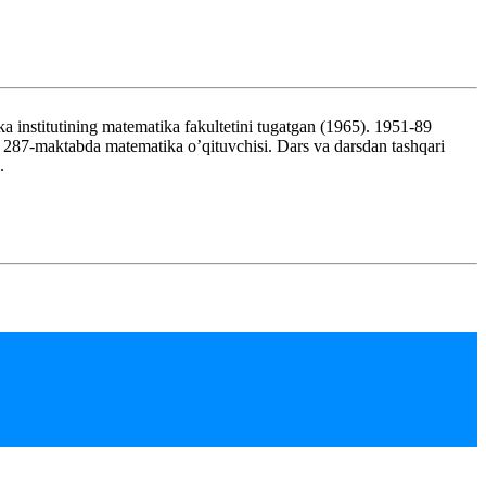
itutining matematika fakultetini tugatgan (1965). 1951-89
 287-maktabda matematika o’qituvchisi. Dars va darsdan tashqari
.