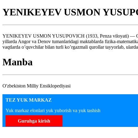
YENIKEYEV USMON YUSUP
YENIKEYEV USMON YUSUPOVICH (1933, Penza viloyati) — O’zbekisto
yillarda Angor va Denov tumanlaridagi maktablarda fizika-matematik
vaqtlarda o’quvchilar bilan turli ko’rgazmali qurollar tayyorlab, ulard
Manba
O'zbekiston Milliy Ensiklopediyasi
TEZ YUK MARKAZ
Yuk markaz elonlari yuk yuborish va yuk tashish
Guruhga kirish