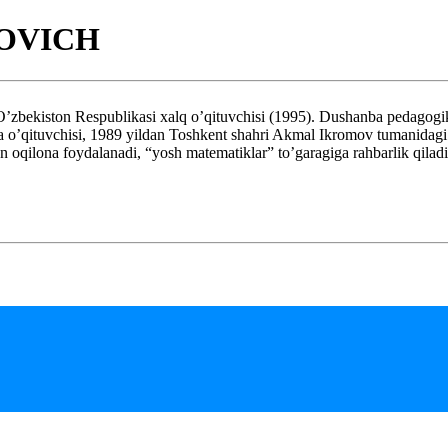
OVICH
n Respublikasi xalq o’qituvchisi (1995). Dushanba pedagogika inst
a o’qituvchisi, 1989 yildan Toshkent shahri Akmal Ikromov tumanidagi
an oqilona foydalanadi, “yosh matematiklar” to’garagiga rahbarlik qiladi