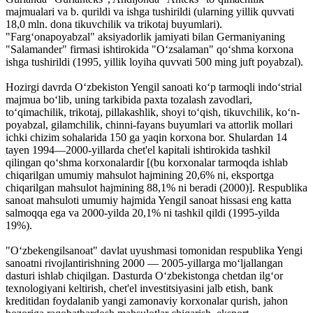
majmualari va b. qurildi va ishga tushirildi (ularning yillik quvvati
18,0 mln. dona tikuvchilik va trikotaj buyumlari).
"Fargʻonapoyabzal" aksiyadorlik jamiyati bilan Germaniyaning
"Salamander" firmasi ishtirokida "Oʻzsalaman" qoʻshma korxona
ishga tushirildi (1995, yillik loyiha quvvati 500 ming juft poyabzal).
Hozirgi davrda Oʻzbekiston Yengil sanoati koʻp tarmoqli indoʻstrial
majmua boʻlib, uning tarkibida paxta tozalash zavodlari,
toʻqimachilik, trikotaj, pillakashlik, shoyi toʻqish, tikuvchilik, koʻn-
poyabzal, gilamchilik, chinni-fayans buyumlari va attorlik mollari
ichki chizim sohalarida 150 ga yaqin korxona bor. Shulardan 14
tayen 1994—2000-yillarda chet'el kapitali ishtirokida tashkil
qilingan qoʻshma korxonalardir [(bu korxonalar tarmoqda ishlab
chiqarilgan umumiy mahsulot hajmining 20,6% ni, eksportga
chiqarilgan mahsulot hajmining 88,1% ni beradi (2000)]. Respublika
sanoat mahsuloti umumiy hajmida Yengil sanoat hissasi eng katta
salmoqqa ega va 2000-yilda 20,1% ni tashkil qildi (1995-yilda
19%).
"Oʻzbekengilsanoat" davlat uyushmasi tomonidan respublika Yengi
sanoatni rivojlantirishning 2000 — 2005-yillarga moʻljallangan
dasturi ishlab chiqilgan. Dasturda Oʻzbekistonga chetdan ilgʻor
texnologiyani keltirish, chet'el investitsiyasini jalb etish, bank
kreditidan foydalanib yangi zamonaviy korxonalar qurish, jahon