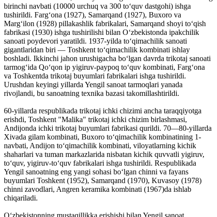
birinchi navbati (10000 urchuq va 300 toʻquv dastgohi) ishga
tushirildi. Fargʻona (1927), Samarqand (1927), Buxoro va
Margʻilon (1928) pillakashlik fabrikalari, Samarqand shoyi toʻqish
fabrikasi (1930) ishga tushirilishi bilan Oʻzbekistonda ipakchilik
sanoati poydevori yaratildi. 1937-yilda toʻqimachilik sanoati
gigantlaridan biri — Toshkent toʻqimachilik kombinati ishlay
boshladi. Ikkinchi jahon urushigacha boʻlgan davrda trikotaj sanoati
tarmogʻida Qoʻqon ip yigiruv-paypoq toʻquv kombinati, Fargʻona
va Toshkentda trikotaj buyumlari fabrikalari ishga tushirildi.
Urushdan keyingi yillarda Yengil sanoat tarmoqlari yanada
rivojlandi, bu sanoatning texnika bazasi takomillashtirildi.
60-yillarda respublikada trikotaj ichki chizimi ancha taraqqiyotga
erishdi, Toshkent "Malika" trikotaj ichki chizim birlashmasi,
Andijonda ichki trikotaj buyumlari fabrikasi qurildi. 70—80-yillarda
Xivada gilam kombinati, Buxoro toʻqimachilik kombinatining 1-
navbati, Andijon toʻqimachilik kombinati, viloyatlarning kichik
shaharlari va tuman markazlarida nisbatan kichik quvvatli yigiruv,
toʻquv, yigiruv-toʻquv fabrikalari ishga tushirildi. Respublikada
Yengil sanoatning eng yangi sohasi boʻlgan chinni va fayans
buyumlari Toshkent (1952), Samarqand (1970), Kuvasoy (1978)
chinni zavodlari, Angren keramika kombinati (1967)da ishlab
chiqariladi.
Oʻzbekistonning mustaqillikka erishishi bilan Yengil sanoat