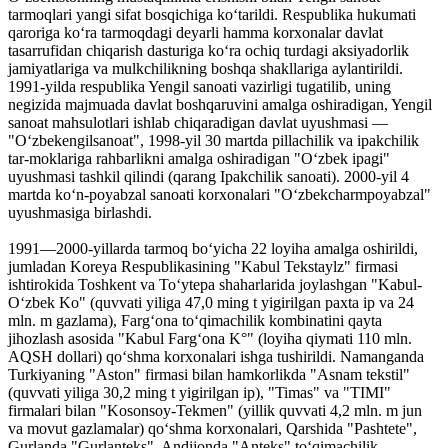
tarmoqlari yangi sifat bosqichiga koʻtarildi. Respublika hukumati
qaroriga koʻra tarmoqdagi deyarli hamma korxonalar davlat
tasarrufidan chiqarish dasturiga koʻra ochiq turdagi aksiyadorlik
jamiyatlariga va mulkchilikning boshqa shakllariga aylantirildi.
1991-yilda respublika Yengil sanoati vazirligi tugatilib, uning
negizida majmuada davlat boshqaruvini amalga oshiradigan, Yengil
sanoat mahsulotlari ishlab chiqaradigan davlat uyushmasi —
"Oʻzbekengilsanoat", 1998-yil 30 martda pillachilik va ipakchilik
tar-moklariga rahbarlikni amalga oshiradigan "Oʻzbek ipagi"
uyushmasi tashkil qilindi (qarang Ipakchilik sanoati). 2000-yil 4
martda koʻn-poyabzal sanoati korxonalari "Oʻzbekcharmpoyabzal"
uyushmasiga birlashdi.
1991—2000-yillarda tarmoq boʻyicha 22 loyiha amalga oshirildi,
jumladan Koreya Respublikasining "Kabul Tekstaylz" firmasi
ishtirokida Toshkent va Toʻytepa shaharlarida joylashgan "Kabul-
Oʻzbek Ko" (quvvati yiliga 47,0 ming t yigirilgan paxta ip va 24
mln. m gazlama), Fargʻona toʻqimachilik kombinatini qayta
jihozlash asosida "Kabul Fargʻona K°" (loyiha qiymati 110 mln.
AQSH dollari) qoʻshma korxonalari ishga tushirildi. Namanganda
Turkiyaning "Aston" firmasi bilan hamkorlikda "Asnam tekstil"
(quvvati yiliga 30,2 ming t yigirilgan ip), "Timas" va "TIMI"
firmalari bilan "Kosonsoy-Tekmen" (yillik quvvati 4,2 mln. m jun
va movut gazlamalar) qoʻshma korxonalari, Qarshida "Pashtete",
Gurlanda "Gurlanteks", Andijonda "Anteks" toʻqimachilik