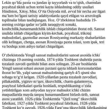
Lekin qoʻlda paxta va jundan ip tayyorlash va toʻqish, charmdan
poyabzal tikish uchun terini kayta ishlashning oddiy usullari
Hindiston, Xitoy, Misr, Oʻrta Osiyoda mil. avval bir necha asr ilgari
maʼlum boʻlgani tarixiy adabiyotlarda qayd etilgan va arxeologik
topilmalar bilan tasdiqlangan. Hoz. Oʻzbekiston hududida 19-
asrning oxiriga qadar xoʻjalik taraqqiyoti xonaki,
kosibchilik,hunarmandchilik ishlab chiqarishidan iborat edi. Sanoat
usulida ishlab chiqarilgan kiyim-kechak, poyabzal, trikotaj
mahsulotlari, gazmollar asosan Rossiyaning markaziy shaharlaridan
olib kelingan, chetga, asosan Rossiyaga paxta tolasi, xom ipak, teri
va boshqa xom ashyo turlari chiqarilgan.
Oʻzbekistonda Yengil sanoat mahsulotlarini sanoat asosida ichki
chizimga 19-asrning oxirida, 1874-yilda Toshkent shahrida paxta
tozalash zavodi qurilishi bilan asos solingan. 20-asr boshlarida
Yengil sanoat sohasi asosan paxtani qayta ishlash korxonalaridan
iborat boʻlib, yalpi sanoat mahsulotining qariyb 4/5 qismi shu
sohaga toʻgʻri kelgan. 1920-yillardan paxta tozalash zavodlari,
pillakashlik, yigiruv-toʻquv, tikuvchilik, charm-galantereya,
poaybzal fabrikalari qurila boshladi, respublikaning oʻzida
yetishtirilgan xom ashyodan tayyor mahsulot ichki chizim
maqsadlarida mayda tarqoq hunarmandlarni birlash-tirib, sanoat
asosi yaratildi. 1926-yilda Toshkentda "Qizil tong" tikuvchilik
fabrikasi, 1927-yilda Toshkent poyabzal fabrikasi, 1928-yilda
Toshkent koʻn zavodi, 1926-yilda Fargʻona tikuvchilik fabrikasining