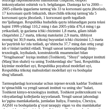
bozoriga raqobatbardosh mahsulotlar chiqarish, eksport
imkoniyatlarini oshirish va b. belgilangan. Dasturga koʻra 2000—
2005-yillarda ipgazlama tarmogʻida 33 ta korxonani qayta jihozlash,
17 korxonani qurib bitkazish, tikuvchilik-trikotaj tarmogʻida 5
korxonani qayta jihozlash, 1 korxonani qurib tugallash
moʻljallangan. Respublika hududida qayta ishlanadigan paxta tolasi
hajmi 1999-yildagi 110,2 ming t dan 2005-yilda 476,4 ming t ga
yetkaziladi, ip gazlama ichki chizimini 1,8 marta, gilam ishlab
chiqarishni 2,7 marta, trikotaj matolarini 2,9 marta, tibbiyot
momigʻini 30,9 marta, trikotaj buyumlari ichki chizimini 1,5 marta
koʻpaytirish koʻzda tutiladi, qoʻshimcha 37,7 ming dan ortiq yangi
ish oʻrinlari tashkil etiladi. Yengil sanoat tarmoqdaridagi ilmiy-
texnologik, loyihalash, konstruktorlik muammolari bilan
"Yengilsanoat" loyiqa instituti (Toshkent), "Shoyi" tadqiqot instituti
(Margʻilon shahri) va uning Toshkentdagi shoʻʼbasi, Respublika
kiyimlar modellari uyi, Respublika poyabzal modellari uyi,
Respublika trikotaj mahsulotlari modellari uyi va boshqalar
shugʻullanadi.
Tarmoqdardagi korxonalar uchun injener-texnik kadrlar Toshkent
toʻqimachilik va yengil sanoati instituti va uning shoʻʼbalari,
Toshkent kimyo-texnologiya instituti, Toshkent politexnikumi va
viloyatlardagi kollejlarda tayyorlanadi. Yengil sanoat jahondagi
koʻpgina mamlakatlarda, jumladan Italiya, Fransiya, Chexiya,
AQSH va boshqalarda gʻoyat taraqqiy etgan va shu mamlakatlar