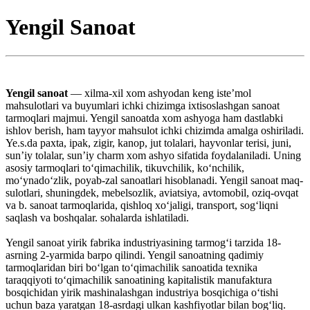
Yengil Sanoat
Yengil sanoat
— xilma-xil xom ashyodan keng isteʼmol
mahsulotlari va buyumlari ichki chizimga ixtisoslashgan sanoat
tarmoqlari majmui. Yengil sanoatda xom ashyoga ham dastlabki
ishlov berish, ham tayyor mahsulot ichki chizimda amalga oshiriladi.
Ye.s.da paxta, ipak, zigir, kanop, jut tolalari, hayvonlar terisi, juni,
sunʼiy tolalar, sunʼiy charm xom ashyo sifatida foydalaniladi. Uning
asosiy tarmoqlari toʻqimachilik, tikuvchilik, koʻnchilik,
moʻynadoʻzlik, poyab-zal sanoatlari hisoblanadi. Yengil sanoat maq-
sulotlari, shuningdek, mebelsozlik, aviatsiya, avtomobil, oziq-ovqat
va b. sanoat tarmoqlarida, qishloq xoʻjaligi, transport, sogʻliqni
saqlash va boshqalar. sohalarda ishlatiladi.
Yengil sanoat yirik fabrika industriyasining tarmogʻi tarzida 18-
asrning 2-yarmida barpo qilindi. Yengil sanoatning qadimiy
tarmoqlaridan biri boʻlgan toʻqimachilik sanoatida texnika
taraqqiyoti toʻqimachilik sanoatining kapitalistik manufaktura
bosqichidan yirik mashinalashgan industriya bosqichiga oʻtishi
uchun baza yaratgan 18-asrdagi ulkan kashfiyotlar bilan bogʻliq.