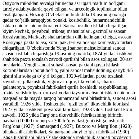
Osiyoda miloddan avvalgi bir necha asr ilgari ma’lum bo’lgani
tarixiy adabiyotlarda qayd etilgan va arxeologik topilmalar bilan
tasdiqlangan. Hozirgi O’zbekiston hududida 19-asrning oxiriga
qadar xo’jalik taraqqiyoti xonaki, kosibchilik, hunarmandchilik
ishlab chiqarishidan iborat edi. Sanoat usulida ishlab chiqarilgan
kiyim-kechak, poyabzal, trikotaj mahsulotlari, gazmollar asosan
Rossiyaning Markaziy shaharlaridan olib kelingan, chetga, asosan
Rossiyaga paxta tolasi, xom ipak, teri va boshqa xom ashyo turlari
chiqarilgan. O’zbekistonda Yengil sanoat mahsulotlarini sanoat
asosida ishlab chiqarishga 19-asrning oxirida, 1874 yilda Toshkent
shahrida paxta tozalash zavodi qurilishi bilan asos solingan. 20-asr
boshlarida Yengil sanoat sohasi asosan paxtani qayta ishlash
korxonalaridan iborat bo’lib, yalpi sanoat mahsulotining qariyb 4/5
qismi shu sohaga to’g’ri kelgan. 1920-yillardan paxta tozalash
zavodlari, pillakashlik, yigiruv-to’quv, tikuvchilik, charm-
galantereya, poyabzal fabrikalari qurila boshladi, respublikaning
o’zida yetishtirilgan xom ashyodan tayyor mahsulot ishlab chiqarish
maqsadlarida mayda tarqoq hunarmandlarni birlashtirib, sanoat asosi
yaratildi. 1926 yilda Toshkentda “qizil tong” tikuvchilik fabrikasi,
1927 yilda Toshkent poyabzal fabrikasi, 1928 yilda Toshkent ko’n
zavodi, 1926 yilda Farg’ona tikuvchilik fabrikasining birinchi
navbati (10000 urchuq va 300 to’quv dastgohi) ishga tushirildi.
Farg’ona (1927), Samarqand (1927), Buxoro va Marg’ilon (1928)
pillakashlik fabrikalari, Samarqand shoyi to’qish fabrikasi (1930)
ishga tushirilishi bilan O’zbekistonda ipakchilik sanoati poydevori