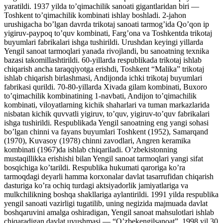
yaratildi. 1937 yilda to’qimachilik sanoati gigantlaridan biri —
Toshkent to’qimachilik kombinati ishlay boshladi. 2-jahon
urushigacha bo’lgan davrda trikotaj sanoati tarmog’ida Qo’qon ip
yigiruv-paypoq to’quv kombinati, Farg’ona va Toshkentda trikotaj
buyumlari fabrikalari ishga tushirildi. Urushdan keyingi yillarda
Yengil sanoat tarmoqlari yanada rivojlandi, bu sanoatning texnika
bazasi takomillashtirildi. 60-yillarda respublikada trikotaj ishlab
chiqarish ancha taraqqiyotga erishdi, Toshkent “Malika” trikotaj
ishlab chiqarish birlashmasi, Andijonda ichki trikotaj buyumlari
fabrikasi qurildi. 70-80-yillarda Xivada gilam kombinati, Buxoro
to’qimachilik kombinatining 1-navbati, Andijon to’qimachilik
kombinati, viloyatlarning kichik shaharlari va tuman markazlarida
nisbatan kichik quvvatli yigiruv, to’quv, yigiruv-to’quv fabrikalari
ishga tushirildi. Respublikada Yengil sanoatning eng yangi sohasi
bo’lgan chinni va fayans buyumlari Toshkent (1952), Samarqand
(1970), Kuvasoy (1978) chinni zavodlari, Angren keramika
kombinati (1967)da ishlab chiqariladi. O’zbekistonning
mustaqillikka erishishi bilan Yengil sanoat tarmoqlari yangi sifat
bosqichiga ko’tarildi. Respublika hukumati qaroriga ko’ra
tarmoqdagi deyarli hamma korxonalar davlat tasarrufidan chiqarish
dasturiga ko’ra ochiq turdagi aktsiyadorlik jamiyatlariga va
mulkchilikning boshqa shakllariga aylantirildi. 1991 yilda respublika
yengil sanoati vazirligi tugatilib, uning negizida majmuada davlat
boshqaruvini amalga oshiradigan, Yengil sanoat mahsulotlari ishlab
chiqaradigan davlat uyushmasi — “O’zbekengilsanoat”, 1998 yil 30