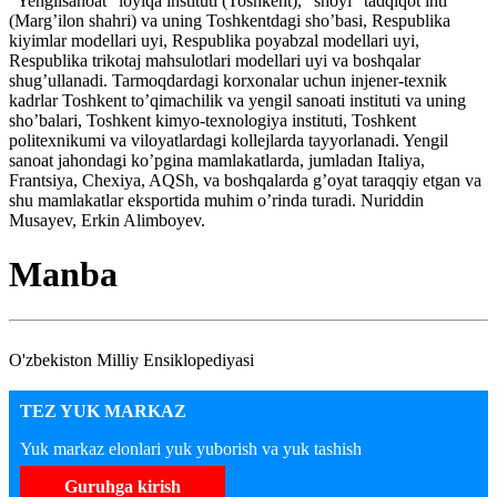
“Yengilsanoat” loyiqa instituti (Toshkent), “shoyi” tadqiqot inti
(Marg’ilon shahri) va uning Toshkentdagi sho’basi, Respublika
kiyimlar modellari uyi, Respublika poyabzal modellari uyi,
Respublika trikotaj mahsulotlari modellari uyi va boshqalar
shug’ullanadi. Tarmoqdardagi korxonalar uchun injener-texnik
kadrlar Toshkent to’qimachilik va yengil sanoati instituti va uning
sho’balari, Toshkent kimyo-texnologiya instituti, Toshkent
politexnikumi va viloyatlardagi kollejlarda tayyorlanadi. Yengil
sanoat jahondagi ko’pgina mamlakatlarda, jumladan Italiya,
Frantsiya, Chexiya, AQSh, va boshqalarda g’oyat taraqqiy etgan va
shu mamlakatlar eksportida muhim o’rinda turadi. Nuriddin
Musayev, Erkin Alimboyev.
Manba
O'zbekiston Milliy Ensiklopediyasi
TEZ YUK MARKAZ
Yuk markaz elonlari yuk yuborish va yuk tashish
Guruhga kirish