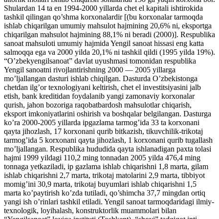
Shulardan 14 ta en 1994-2000 yillarda chet el kapitali ishtirokida
tashkil qilingan qo’shma korxonalardir [(bu korxonalar tarmoqda
ishlab chiqarilgan umumiy mahsulot hajmining 20,6% ni, eksportga
chiqarilgan mahsulot hajmining 88,1% ni beradi (2000)]. Respublika
sanoat mahsuloti umumiy hajmida Yengil sanoat hissasi eng katta
salmoqqa ega va 2000 yilda 20,1% ni tashkil qildi (1995 yilda 19%).
“O’zbekyengilsanoat” davlat uyushmasi tomonidan respublika
Yengil sanoatni rivojlantirishning 2000 — 2005 yillarga
mo’ljallangan dasturi ishlab chiqilgan. Dasturda O’zbekistonga
chetdan ilg’or texnologiyani keltirish, chet el investitsiyasini jalb
etish, bank kreditidan foydalanib yangi zamonaviy korxonalar
qurish, jahon bozoriga raqobatbardosh mahsulotlar chiqarish,
eksport imkoniyatlarini oshirish va boshqalar belgilangan. Dasturga
ko’ra 2000-2005 yillarda ipgazlama tarmog’ida 33 ta korxonani
qayta jihozlash, 17 korxonani qurib bitkazish, tikuvchilik-trikotaj
tarmog’ida 5 korxonani qayta jihozlash, 1 korxonani qurib tugallash
mo’ljallangan. Respublika hududida qayta ishlanadigan paxta tolasi
hajmi 1999 yildagi 110,2 ming tonnadan 2005 yilda 476,4 ming
tonnaga yetkaziladi, ip gazlama ishlab chiqarishni 1,8 marta, gilam
ishlab chiqarishni 2,7 marta, trikotaj matolarini 2,9 marta, tibbiyot
momig’ini 30,9 marta, trikotaj buyumlari ishlab chiqarishni 1,5
marta ko’paytirish ko’zda tutiladi, qo’shimcha 37,7 mingdan ortiq
yangi ish o’rinlari tashkil etiladi. Yengil sanoat tarmoqdaridagi ilmiy-
texnologik, loyihalash, konstruktorlik muammolari bilan