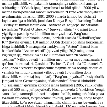
martda pillachilik va ipakchilik tarmoqlariga rahbarlikni amalga
oshiradigan “O’zbek ipagi” uyushmasi tashkil qilindi. 2000 yil 4
martda ko’n-poyabzal sanoati korxonalari “O’zbekcharmpoyabzal”
uyushmasiga birlashdi. 1991-2000 yillarda tarmoq bo’yicha 22
loyiha amalga oshirildi, jumladan Koreya Respublikasining “kabul
Tekstaylz” firmasi ishtirokida Toshkent va To’ytepa shaharlarida
joylashgan “Kabul-O’zbek ko” (quvvati yiliga 47,0 ming tonna
yigirilgan paxta ip va 24 million metr gazlama), Farg’ona
to’qimachilik kombinatini qayta jihozlash asosida “KabulFarg’ona
K°” (loyiha qiymati 110 million AQSh dollari) qo’shma korxonalari
ishga tushirildi. Namanganda Turkiyaning “Aston” firmasi bilan
hamkorlikda “Asnam tekstil” (quvvati yiliga 30,2 ming tonna
yigirilgan ip), “timas” va “TIMI” firmalari bilan “Kosonsoy-
Tekmen” (yillik quvvati 4,2 million metr jun va movut gazlamalar)
qo’shma korxonalari, Qarshida “Pashtete”, Gurlanda “Gurlanteks”,
Andijonda “Anteks” to’qimachilik majmualari va boshqalar qurildi
va ishga tushirildi (ularning yillik quvvati 18,0 million dona
tikuvchilik va trikotaj buyumlari). “Farg’onapoyabzal” aktsiyadorlik
jamiyati bilan Germaniyaning “Salamander” firmasi ishtirokida
“O’zsalaman” qo’shma korxona ishga tushirildi (1995, yillik loyiha
quvvati 500 ming juft poyabzal). Hozirgi davrda O’zbekiston Yengil
sanoat ko’p tarmoqli industrial majmua bo’lib, uning tarkibida paxta
tozalash zavodlari, to’qimachilik, trikotaj, pillakashlik, shoyi to’qish,
tikuvchilik, ko’n-poyabzal, gilamchilik, chinni-fayans buyumlari va
attorlik mollari ishlab chiqarish sohalarida 150 ga yaqin korxona bor.