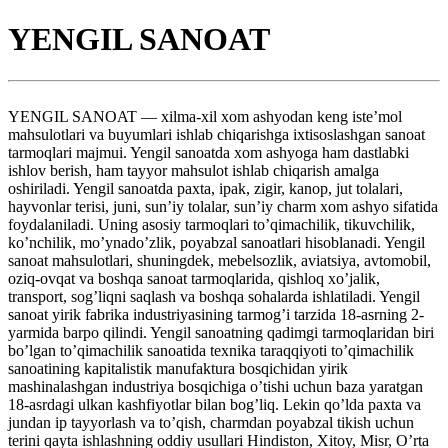
YENGIL SANOAT
YENGIL SANOAT — xilma-xil xom ashyodan keng iste’mol
mahsulotlari va buyumlari ishlab chiqarishga ixtisoslashgan sanoat
tarmoqlari majmui. Yengil sanoatda xom ashyoga ham dastlabki
ishlov berish, ham tayyor mahsulot ishlab chiqarish amalga
oshiriladi. Yengil sanoatda paxta, ipak, zigir, kanop, jut tolalari,
hayvonlar terisi, juni, sun’iy tolalar, sun’iy charm xom ashyo sifatida
foydalaniladi. Uning asosiy tarmoqlari to’qimachilik, tikuvchilik,
ko’nchilik, mo’ynado’zlik, poyabzal sanoatlari hisoblanadi. Yengil
sanoat mahsulotlari, shuningdek, mebelsozlik, aviatsiya, avtomobil,
oziq-ovqat va boshqa sanoat tarmoqlarida, qishloq xo’jalik,
transport, sog’liqni saqlash va boshqa sohalarda ishlatiladi. Yengil
sanoat yirik fabrika industriyasining tarmog’i tarzida 18-asrning 2-
yarmida barpo qilindi. Yengil sanoatning qadimgi tarmoqlaridan biri
bo’lgan to’qimachilik sanoatida texnika taraqqiyoti to’qimachilik
sanoatining kapitalistik manufaktura bosqichidan yirik
mashinalashgan industriya bosqichiga o’tishi uchun baza yaratgan
18-asrdagi ulkan kashfiyotlar bilan bog’liq. Lekin qo’lda paxta va
jundan ip tayyorlash va to’qish, charmdan poyabzal tikish uchun
terini qayta ishlashning oddiy usullari Hindiston, Xitoy, Misr, O’rta