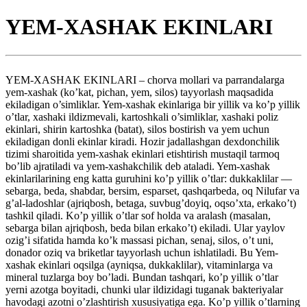
YEM-XASHAK EKINLARI
YEM-XASHAK EKINLARI – chorva mollari va parrandalarga
yem-xashak (ko’kat, pichan, yem, silos) tayyorlash maqsadida
ekiladigan o’simliklar. Yem-xashak ekinlariga bir yillik va ko’p yillik
o’tlar, xashaki ildizmevali, kartoshkali o’simliklar, xashaki poliz
ekinlari, shirin kartoshka (batat), silos bostirish va yem uchun
ekiladigan donli ekinlar kiradi. Hozir jadallashgan dexdonchilik
tizimi sharoitida yem-xashak ekinlari etishtirish mustaqil tarmoq
bo’lib ajratiladi va yem-xashakchilik deb ataladi. Yem-xashak
ekinlarilarining eng katta guruhini ko’p yillik o’tlar: dukkaklilar —
sebarga, beda, shabdar, bersim, esparset, qashqarbeda, oq Nilufar va
g’al-ladoshlar (ajriqbosh, betaga, suvbug’doyiq, oqso’xta, erkako’t)
tashkil qiladi. Ko’p yillik o’tlar sof holda va aralash (masalan,
sebarga bilan ajriqbosh, beda bilan erkako’t) ekiladi. Ular yaylov
ozig’i sifatida hamda ko’k massasi pichan, senaj, silos, o’t uni,
donador oziq va briketlar tayyorlash uchun ishlatiladi. Bu Yem-
xashak ekinlari oqsilga (ayniqsa, dukkaklilar), vitaminlarga va
mineral tuzlarga boy bo’ladi. Bundan tashqari, ko’p yillik o’tlar
yerni azotga boyitadi, chunki ular ildizidagi tuganak bakteriyalar
havodagi azotni o’zlashtirish xususiyatiga ega. Ko’p yillik o’tlarning