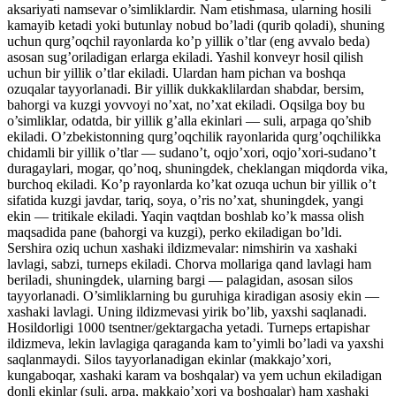
aksariyati namsevar o’simliklardir. Nam etishmasa, ularning hosili
kamayib ketadi yoki butunlay nobud bo’ladi (qurib qoladi), shuning
uchun qurg’oqchil rayonlarda ko’p yillik o’tlar (eng avvalo beda)
asosan sug’oriladigan erlarga ekiladi. Yashil konveyr hosil qilish
uchun bir yillik o’tlar ekiladi. Ulardan ham pichan va boshqa
ozuqalar tayyorlanadi. Bir yillik dukkaklilardan shabdar, bersim,
bahorgi va kuzgi yovvoyi no’xat, no’xat ekiladi. Oqsilga boy bu
o’simliklar, odatda, bir yillik g’alla ekinlari — suli, arpaga qo’shib
ekiladi. O’zbekistonning qurg’oqchilik rayonlarida qurg’oqchilikka
chidamli bir yillik o’tlar — sudano’t, oqjo’xori, oqjo’xori-sudano’t
duragaylari, mogar, qo’noq, shuningdek, cheklangan miqdorda vika,
burchoq ekiladi. Ko’p rayonlarda ko’kat ozuqa uchun bir yillik o’t
sifatida kuzgi javdar, tariq, soya, o’ris no’xat, shuningdek, yangi
ekin — tritikale ekiladi. Yaqin vaqtdan boshlab ko’k massa olish
maqsadida pane (bahorgi va kuzgi), perko ekiladigan bo’ldi.
Sershira oziq uchun xashaki ildizmevalar: nimshirin va xashaki
lavlagi, sabzi, turneps ekiladi. Chorva mollariga qand lavlagi ham
beriladi, shuningdek, ularning bargi — palagidan, asosan silos
tayyorlanadi. O’simliklarning bu guruhiga kiradigan asosiy ekin —
xashaki lavlagi. Uning ildizmevasi yirik bo’lib, yaxshi saqlanadi.
Hosildorligi 1000 tsentner/gektargacha yetadi. Turneps ertapishar
ildizmeva, lekin lavlagiga qaraganda kam to’yimli bo’ladi va yaxshi
saqlanmaydi. Silos tayyorlanadigan ekinlar (makkajo’xori,
kungaboqar, xashaki karam va boshqalar) va yem uchun ekiladigan
donli ekinlar (suli, arpa, makkajo’xori va boshqalar) ham xashaki