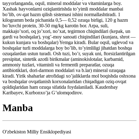
tayyorlanganda, oqsil, mineral moddalar va vitaminlarga boy.
Xashak hayvonlarni oziqlantirishda to’yimli moddalar manbai
bo’lib, ov-qat hazm qilish sistemasi ishini normallashtiradi. 1
kilogramm beda pichanida 0,5— 0,52 ozuqa birligi, 120 g hazm
bo’luvchi protein, 30-50 mg/kg karotin bor. Arpa, suli,
makkajo’xori, oq jo’xori, no’xat, tegirmon chiqindilari (kepak, un
gardi va boshqalar), yog’-moy sanoati chiqindilari (kunjara, shrot —
kukun kunjara va boshqalar) Yemga kiradi. Bular oqsil, uglevod va
boshqalar turli moddalarga boy bo’lib, to’yimliligi jihatdan boshqa
ozuqalardan ustun turadi. Osh tuzi, bo’r, suyak uni, ftorsizlantirilgan
presipitat, sintetik azotli birikmalar (aminokislotalar, karbamid,
ammoniy tuzlari, vitaminli va fermentli preparatlar, ozuqa
antibiotiklari, dori-darmon moddalari va b.lar) mineral ozuqaga
kiradi. Yirik shaharlar atrofidagi xo’jaliklarda mol boqishda oshxona
va boshqalar ovqatlanish korxonalaridan chiqadigan oziq-ovqat
qoldiqlaridan ham ozuqa sifatida foydalaniladi. Kaudenbay
Karibayev, Kurbonxo’ja G’ulomqodirov.
Manba
O'zbekiston Milliy Ensiklopediyasi