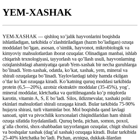
YEM-XASHAK
YEM-XASHAK — qishloq xo’jalik hayvonlarini boqishda
ishlatiladigan, tarkibida o’zlashtiriladigan (hazm bo’ladigan) ozuqa
moddalari bo’lgan, asosan, o’simlik, hayvonot, mikrobiologik va
kimyoviy mahsulotlardan iborat ozuqalar. Olinadigan manbai, ishlab
chiqarish texnologiyasi, tayyorlash va qo’llash usuli, hayvonlarning
oziqlanishidagi ahamiyatiga qarab Yem-xashak bir necha guruhlarga
bo’linadi. Yem-xashak, odatda, ko’kat, xashak, yem, mineral va
shirali ozuqalarga bo’linadi. Yaylovlardagi tabiiy hamda ekilgan
o’tlar ko’kat ozuqaga kiradi. Ko’katning quruq moddasi tarkibida
protein (6,5—20%), azotsiz ekstraktiv moddalar (35-45%), yog’,
mineral moddalar, kletchatka va quritilmaganda ko’p miqdorda
karotin, vitamin A, S, E bo’ladi. Silos, ildizmevalar, xashaki poliz
ekinlari mahsulotlari shirali ozuqaga kiradi. Bular tarkibida 75-90%
hujayra shirasi, turli vitaminlar bor. Mol boqishda qand lavlagi
sanoati, spirt va pivochilik korxonalari chiqindilaridan ham shirali
ozuqa sifatida foydalaniladi. Quruq beda, pichan, somon, poxol,
g’alla chorisi, shox-shabbadan tayyorlangan ozuqalar, chigit shulxasi
va boshqalar xashak (dag’al xashak) ozuqaga kiradi. Bular tarkibida
25-40% kletchatka bo’ladi. Pichan, ayniqsa, dukkak-lilardan