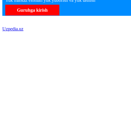
Yuk markaz elonlari yuk yuborish va yuk tashish
Guruhga kirish
Uzpedia.uz