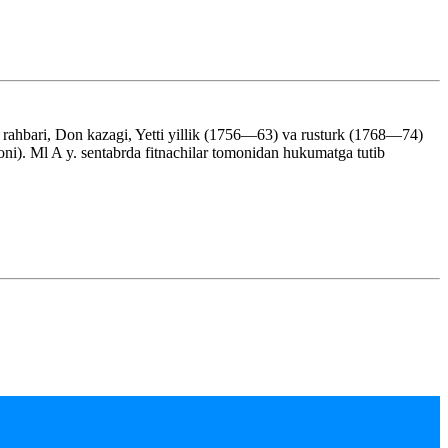
hbari, Don kazagi, Yetti yillik (1756—63) va rusturk (1768—74)
oni). Ml A y. sentabrda fitnachilar tomonidan hukumatga tutib