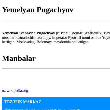
Yemelyan Pugachyov
Yemelyan Ivanovich Pugachyov
(ruscha: Емелья́н Ива́нович Пуга
urushlari qatnashchisi, xorunjiy. Imperator Pyotr III nomi os-tida Yo
berilgan. Moskvadagi Bolotnaya maydonida qatl etilgan.
Manbalar
uz.wikipedia.org
TEZ YUK MARKAZ