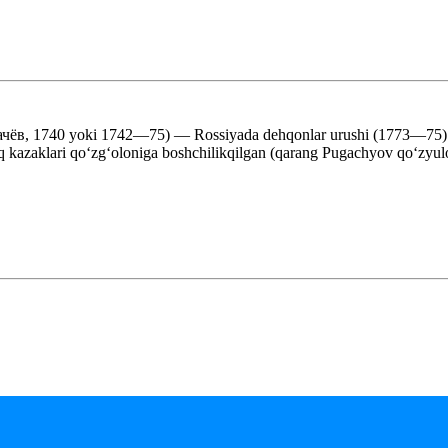
чёв, 1740 yoki 1742—75) — Rossiyada dehqonlar urushi (1773—75) ra
yiq kazaklari qoʻzgʻoloniga boshchilikqilgan (qarang Pugachyov qoʻzyul