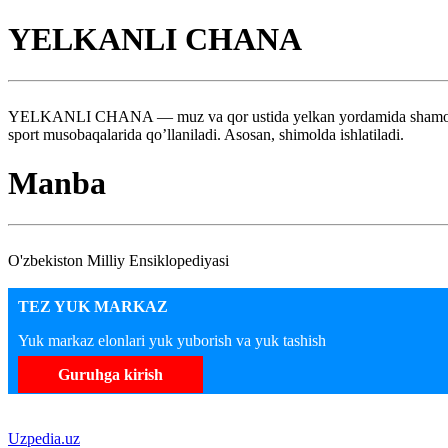
YELKANLI CHANA
YELKANLI CHANA — muz va qor ustida yelkan yordamida shamol kuchi b
sport musobaqalarida qo’llaniladi. Asosan, shimolda ishlatiladi.
Manba
O'zbekiston Milliy Ensiklopediyasi
TEZ YUK MARKAZ
Yuk markaz elonlari yuk yuborish va yuk tashish
Guruhga kirish
Uzpedia.uz