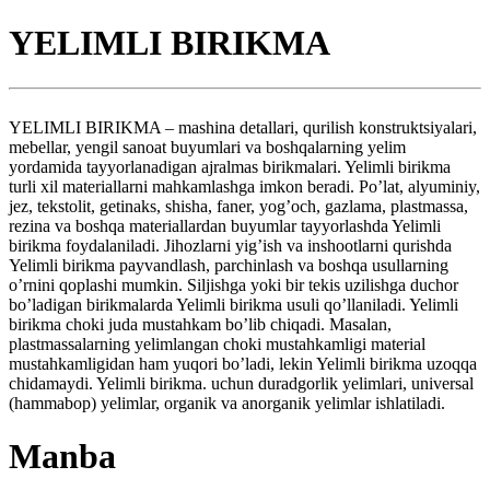
YELIMLI BIRIKMA
YELIMLI BIRIKMA – mashina detallari, qurilish konstruktsiyalari,
mebellar, yengil sanoat buyumlari va boshqalarning yelim
yordamida tayyorlanadigan ajralmas birikmalari. Yelimli birikma
turli xil materiallarni mahkamlashga imkon beradi. Po’lat, alyuminiy,
jez, tekstolit, getinaks, shisha, faner, yog’och, gazlama, plastmassa,
rezina va boshqa materiallardan buyumlar tayyorlashda Yelimli
birikma foydalaniladi. Jihozlarni yig’ish va inshootlarni qurishda
Yelimli birikma payvandlash, parchinlash va boshqa usullarning
o’rnini qoplashi mumkin. Siljishga yoki bir tekis uzilishga duchor
bo’ladigan birikmalarda Yelimli birikma usuli qo’llaniladi. Yelimli
birikma choki juda mustahkam bo’lib chiqadi. Masalan,
plastmassalarning yelimlangan choki mustahkamligi material
mustahkamligidan ham yuqori bo’ladi, lekin Yelimli birikma uzoqqa
chidamaydi. Yelimli birikma. uchun duradgorlik yelimlari, universal
(hammabop) yelimlar, organik va anorganik yelimlar ishlatiladi.
Manba