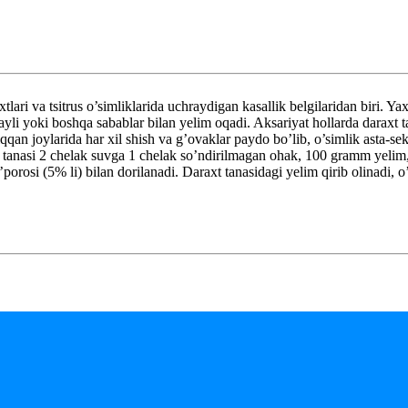
ri va tsitrus o’simliklarida uchraydigan kasallik belgilaridan biri. Ya
fayli yoki boshqa sabablar bilan yelim oqadi. Aksariyat hollarda daraxt 
qqan joylarida har xil shish va g’ovaklar paydo bo’lib, o’simlik asta-s
xt tanasi 2 chelak suvga 1 chelak so’ndirilmagan ohak, 100 gramm yelim
porosi (5% li) bilan dorilanadi. Daraxt tanasidagi yelim qirib olinadi, o’