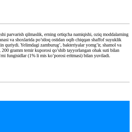
xshi parvarish qilmaslik, erning ortiqcha namiqishi, oziq moddalarning
tanasi va shoxlarida po’stloq ostidan oqib chiqqan shaffof suyuklik
ekin quriydi. Yelimdagi zamburug’, bakteriyalar yomg’ir, shamol va
, 200 gramm temir kuporosi qo’shib tayyorlangan ohak suti bilan
rni fungisidlar (1% li mis ko’porosi eritmasi) bilan yuviladi.