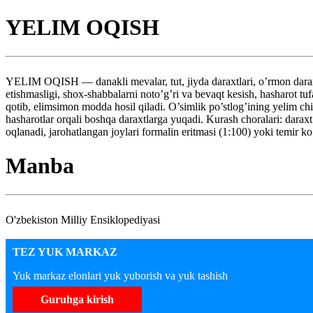
YELIM OQISH
YELIM OQISH — danakli mevalar, tut, jiyda daraxtlari, o’rmon daraxtla
etishmasligi, shox-shabbalarni noto’g’ri va bevaqt kesish, hasharot tu
qotib, elimsimon modda hosil qiladi. O’simlik po’stlog’ining yelim chi
hasharotlar orqali boshqa daraxtlarga yuqadi. Kurash choralari: dara
oqlanadi, jarohatlangan joylari formalin eritmasi (1:100) yoki temir ko’
Manba
O'zbekiston Milliy Ensiklopediyasi
TEZ YUK MARKAZ
Yuk markaz elonlari yuk yuborish va yuk tashish
Guruhga kirish