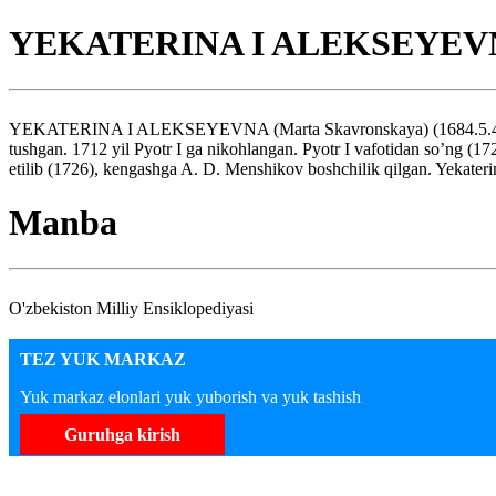
YEKATERINA I ALEKSEYEV
YEKATERINA I ALEKSEYEVNA (Marta Skavronskaya) (1684.5.4 – 1727.
tushgan. 1712 yil Pyotr I ga nikohlangan. Pyotr I vafotidan so’ng (17
etilib (1726), kengashga A. D. Menshikov boshchilik qilgan. Yekaterin
Manba
O'zbekiston Milliy Ensiklopediyasi
TEZ YUK MARKAZ
Yuk markaz elonlari yuk yuborish va yuk tashish
Guruhga kirish