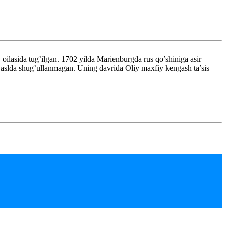
ida tug’ilgan. 1702 yilda Marienburgda rus qo’shiniga asir
an aslda shug’ullanmagan. Uning davrida Oliy maxfiy kengash ta’sis