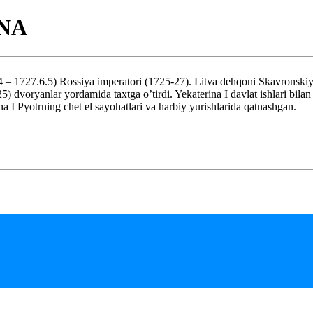
NA
6.5) Rossiya imperatori (1725-27). Litva dehqoni Skavronskiy oilas
25) dvoryanlar yordamida taxtga o’tirdi. Yekaterina I davlat ishlari bil
a I Pyotrning chet el sayohatlari va harbiy yurishlarida qatnashgan.