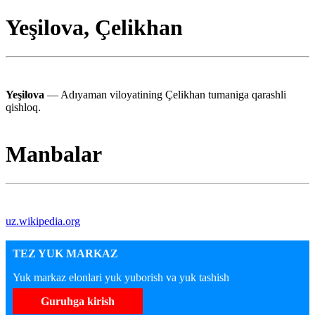
Yeşilova, Çelikhan
Yeşilova
— Adıyaman viloyatining Çelikhan tumaniga qarashli
qishloq.
Manbalar
uz.wikipedia.org
TEZ YUK MARKAZ
Yuk markaz elonlari yuk yuborish va yuk tashish
Guruhga kirish