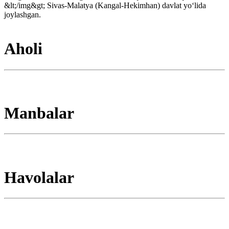
&lt;/img&gt; Sivas-Malatya (Kangal-Hekimhan) davlat yoʻlida
joylashgan.
Aholi
Manbalar
Havolalar