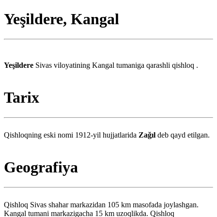
Yeşildere, Kangal
Yeşildere
Sivas viloyatining Kangal tumaniga qarashli qishloq .
Tarix
Qishloqning eski nomi 1912-yil hujjatlarida
Zağıl
deb qayd etilgan.
Geografiya
Qishloq Sivas shahar markazidan 105 km masofada joylashgan.
Kangal tumani markazigacha 15 km uzoqlikda. Qishloq