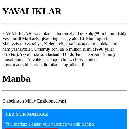
YAVALIKLAR
YAVALIKLAR, yavanlar — Indoneziyadagi xalq (89 million kishi),
Yava oroli Markaziy qismining asosiy aholisi. Shuningdek,
Malayziya, Avstraliya, Niderlandiya va boshqalar mamlakatlarda
ham yashaydilar. Umumiy soni 89,6 million kishi (1990-yillar
o’rtalari). Yava tilida so’zlashadi. Dindorlari — asosan, Sunniy
musulmonlar. Yavaliklar dehqonchilik, chorvachilik,
hunarmandchilik va baliq bilan shug’ullanadi.
Manba
O'zbekiston Milliy Ensiklopediyasi
TEZ YUK MARKAZ
Yuk markaz elonlari yuk yuborish va yuk tashish