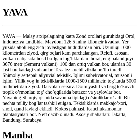
YAVA
YAVA — Malay arxipelagining katta Zond orollari guruhidagi Orol,
Indoneziya tarkibida. Maydoni 126,5 ming kilometr kvadrat. Yer
yuzida aholi eng zich joylashgan hududlardan biri. Uzunligi 1000
kilometrdan ziyod, qirg’oqlari kam parchalangan. Relefi, asosan,
vulkan natijasida hosil bo’lgan tog’liklardan iborat, eng baland joyi
3676 metr (Semeru vulkani). 100 dan ortiq vulkan bor, ulardan 30
tasi harakatdagi vulkanlar. Tez- tez kuchli zilzila bo’lib turadi.
Shimoliy sertepali allyuvial tekislik. Iqlimi subekvatorial, mussonli
iqlim. Yillik yog’in tekisliklarda 1000-1500 millimetr, tog’larda 5000
millimetrdan ziyod. Daryolari sersuv. Doim yashil va barg to’kuvchi
tropik o’rmonlar, tog’ cho’qqilarida butazor va yaylovlar bor.
Yavaning Sharqiy qismida savanna tipidagi o’simliklar o’sadi. Bir
nechta milliy bog’lar tashkil etilgan. Tekisliklarda makkajo’xori,
sholi, qand lavlagi ekiladi. Kokos palmasi, Kauchuksimonlar
plantasiyalari bor. Neft qazib olinadi. Asosiy shaharlari: Jakarta,
Bandung, Surabaya.
Manba