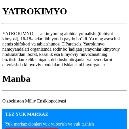
YATROKIMYO
YATROKIMYO — alkimyoning alohida yo’nalishi (tibbiyot
kimyosi), 16-18-asrlar tibbiyotida paydo bo’ldi. Ya.ning asoschisi
nemis shifokori va tabiatshunosi T.Paratsels. Yatrokimyo
namoyandalari organizmda sodir bo’ladigan jarayonlar kimyoviy
hodisalardan iborat, kasallik esa kimyoviy muvozanatning
buzilishidan kelib chiqadi, deb tushuntirganlar va bemorlarni
davolashda kimyoviy moddalarni ishlatishni buyurganlar.
Manba
O'zbekiston Milliy Ensiklopediyasi
TEZ YUK MARKAZ
Yuk markaz elonlari yuk yuborish va yuk tashish