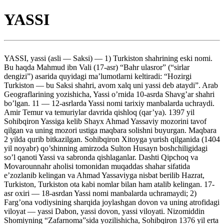
YASSI
YASSI, yassi (asli — Saksi) — 1) Turkiston shahrining eski nomi.
Bu haqda Mahmud ibn Vali (17-asr) “Bahr ulasror” (“sirlar
dengizi”) asarida quyidagi ma’lumotlarni keltiradi: “Hozirgi
Turkiston — bu Saksi shahri, avom xalq uni yassi deb ataydi”. Arab
Geograflarining yozishicha, Yassi o’rnida 10-asrda Shavg’ar shahri
bo’lgan. 11 — 12-asrlarda Yassi nomi tarixiy manbalarda uchraydi.
Amir Temur va temuriylar davrida qishloq (qar’ya). 1397 yil
Sohibqiron Yassiga kelib Shayx Ahmad Yassaviy mozorini tavof
qilgan va uning mozori ustiga maqbara solishni buyurgan. Maqbara
2 yilda qurib bitkazilgan. Sohibqiron Xitoyga yurish qilganida (1404
yil noyabr) qo’shinning amirzoda Sulton Husayn boshchiligidagi
so’l qanoti Yassi va sabronda qishlaganlar. Dashti Qipchoq va
Movarounnahr aholisi tomonidan muqaddas shahar sifatida
e’zozlanib kelingan va Ahmad Yassaviyga nisbat berilib Hazrat,
Turkiston, Turkiston ota kabi nomlar bilan ham atalib kelingan. 17-
asr oxiri — 18-asrdan Yassi nomi manbalarda uchramaydi; 2)
Farg’ona vodiysining sharqida joylashgan dovon va uning atrofidagi
viloyat — yassi Dabon, yassi dovon, yassi viloyati. Nizomiddin
Shomiyning “Zafarnoma”sida yozilishicha, Sohibqiron 1376 yil erta