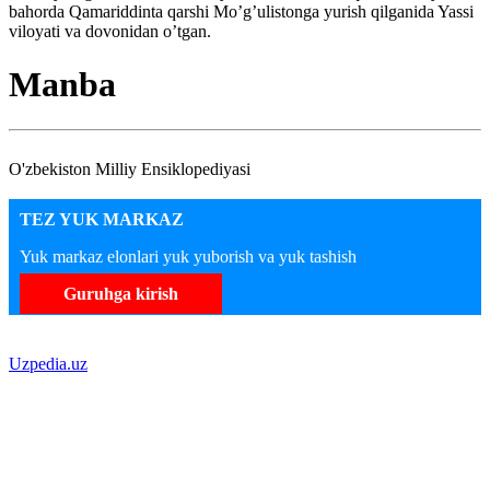
bahorda Qamariddinta qarshi Mo’g’ulistonga yurish qilganida Yassi
viloyati va dovonidan o’tgan.
Manba
O'zbekiston Milliy Ensiklopediyasi
TEZ YUK MARKAZ
Yuk markaz elonlari yuk yuborish va yuk tashish
Guruhga kirish
Uzpedia.uz