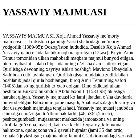
YASSAVIY MAJMUASI
YASSAVIY MAJMUASI, Xoja Ahmad Yassaviy me’moriy
majmuasi — Turkiston (qadimgi Yassi) shahridagi me’moriy
yodgorlik (1389-95); Qozog’iston hududida. Dastlab Xoja Ahmad
Yassaviy qabri ustida kichik maqbara qurilgan (12-asr). Keyin Amir
Temur tomonidan ulkan mahobatli maqbara majmui bunyod etilgan,
bino loyihasini ishlab chiqishda uning o’zi shaxsan ishtirok etgan.
Qurilishga devonning xayriya ishlari boshlig’i Mavlono Ubaydulla
Sadr bosh etib tayinlangan. Qurilish qisqa muddatda zudlik bilan
boshlanib jadal qurila boshlangan, biroq Amir Temurning vafoti
(1405)dan so’ng qurilish to’xtab qolgan. Bino oldidagi ulkan
peshtoqni Buxoro hukmdori Abdullaxon II (1583-98) tiklashga
harakat qilgan. Yassaviy majmuasi ko’lami jihatdan o’sha davrlarda
bunyod etilgan Bibixonim jome masjidi, Shahrisabzdagi Oqsaroy va
dor ussiyodash majmuiga tenglashadi. Yassaviy majmuasi janubdan
shimolga cho’zilgan to’rtburchak tarhli (46,5×65,5 metr),
peshtoqgumbazli; mujassamot markazida jamoatxona va uning
atrofida go’rxona, masjid, katta va kichik Oqsaroy, kitobxona,
halimxona, quduqxona va 2 qavatli hujralar (jami 35 dan ortiq
xonalar) joylashgan; majmuaning Janubi G’arb tomonidagi yer osti