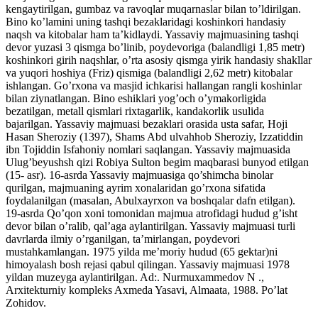
kengaytirilgan, gumbaz va ravoqlar muqarnaslar bilan to’ldirilgan.
Bino ko’lamini uning tashqi bezaklaridagi koshinkori handasiy
naqsh va kitobalar ham ta’kidlaydi. Yassaviy majmuasining tashqi
devor yuzasi 3 qismga bo’linib, poydevoriga (balandligi 1,85 metr)
koshinkori girih naqshlar, o’rta asosiy qismga yirik handasiy shakllar
va yuqori hoshiya (Friz) qismiga (balandligi 2,62 metr) kitobalar
ishlangan. Go’rxona va masjid ichkarisi hallangan rangli koshinlar
bilan ziynatlangan. Bino eshiklari yog’och o’ymakorligida
bezatilgan, metall qismlari rixtagarlik, kandakorlik usulida
bajarilgan. Yassaviy majmuasi bezaklari orasida usta safar, Hoji
Hasan Sheroziy (1397), Shams Abd ulvahhob Sheroziy, Izzatiddin
ibn Tojiddin Isfahoniy nomlari saqlangan. Yassaviy majmuasida
Ulug’beyushsh qizi Robiya Sulton begim maqbarasi bunyod etilgan
(15- asr). 16-asrda Yassaviy majmuasiga qo’shimcha binolar
qurilgan, majmuaning ayrim xonalaridan go’rxona sifatida
foydalanilgan (masalan, Abulxayrxon va boshqalar dafn etilgan).
19-asrda Qo’qon xoni tomonidan majmua atrofidagi hudud g’isht
devor bilan o’ralib, qal’aga aylantirilgan. Yassaviy majmuasi turli
davrlarda ilmiy o’rganilgan, ta’mirlangan, poydevori
mustahkamlangan. 1975 yilda me’moriy hudud (65 gektar)ni
himoyalash bosh rejasi qabul qilingan. Yassaviy majmuasi 1978
yildan muzeyga aylantirilgan. Ad:. Nurmuxammedov N .,
Arxitekturniy kompleks Axmeda Yasavi, Almaata, 1988. Po’lat
Zohidov.