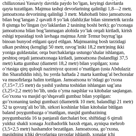
chillaxonasi Yassaviy davrida paydo bo’lgan, keyingi davrlarda
qayta tuzatilgan. Majmua tashqi devorlarining qalinligi 1,8—2 metr,
jamoatxona devorining qalinligi 3 metr. Mahobatli bino jamoatxona
bilan bog’langan 2 qavatli 8 yo’lak (dahliz)lar bilan simmetrik tarzda
8 qismga bo’lingan (yo’laklardan 2 tasining boshi berk); go’rxonaga
jamoatxona bilan bog’lanmagan alohida yo’lak orqali kiriladi, kirish
eshigi tepasidagi tosh lavhaga majmua Amir Temur buyrug’iga
binoan bunyod etilgani qayd etilgan. Majmuaning bosh tarzidagi
ulkan peshtoq (kengligi 50 metr, ravog’iniki 18,2 metr)ning ikki
yoniga guldastalar, orqa burchaklariga ustungo’shalar ishlangan,
peshtoq orqali jamoatxonaga kiriladi, jamoatxona (balandligi 37,5
metr) katta gumbaz (diametri 18,2 metr) bilan yopilgan; xona
o’rtasiga qirq quloqli nazirniyoz qozoni o’rnatilgan (usta Abdulaziz
ibn Sharafiddin ishi), bu yerda haftada 2 marta kambag’al bechoralar
va musofirlarga halim tortilgan. Jamoatxona to’ridagi go’rxona
(7,15×7,15 metr) da yashil yashma toshidan ishlangan sag’ana
(3,25×2,2 metr) bo’lib, unda o’yma naqshlar va kitobalar saqlangan.
Go’rxona va masjid qo’shqavatli gumbaz bilan yopilgan:
go’rxonaning tashqi gumbazi (diametrik 10 metr, balandligi 21 metr)
52 ta qovurg’ali bo’lib, sirkori koshinlar bilan kitobalar bitilgan
baland poygumbazga o’rnatilgan, masjid gumbazining
poygumbazida 16 ta panjarali darchalari bor, shiftidagi 6 qirrali
yulduz shakli xonaga Jozibadorlik baxsh etgan, ayniqsa mehrob
(3,5×2,5 metr) hashamdor bezatilgan. Jamoatxona, go’rxona,
masjidning ichki devorlariga ravoqlar ishlanib, xonalar ichi