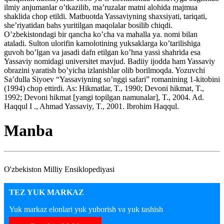
ilmiy anjumanlar o’tkazilib, ma’ruzalar matni alohida majmua
shaklida chop etildi. Matbuotda Yassaviyning shaxsiyati, tariqati,
she’riyatidan bahs yuritilgan maqolalar bosilib chiqdi.
O’zbekistondagi bir qancha ko’cha va mahalla ya. nomi bilan
ataladi. Sulton ulorifin kamolotining yuksaklarga ko’tarilishiga
guvoh bo’lgan va jasadi dafn etilgan ko’hna yassi shahrida esa
Yassaviy nomidagi universitet mavjud. Badiiy ijodda ham Yassaviy
obrazini yaratish bo’yicha izlanishlar olib borilmoqda. Yozuvchi
Sa’dulla Siyoev “Yassaviyning so’nggi safari” romanining 1-kitobini
(1994) chop ettirdi. As: Hikmatlar, T., 1990; Devoni hikmat, T.,
1992; Devoni hikmat [yangi topilgan namunalar], T., 2004. Ad.
Haqqul I ., Ahmad Yassaviy, T., 2001. Ibrohim Haqqul.
Manba
O'zbekiston Milliy Ensiklopediyasi
TEZ YUK MARKAZ
Yuk markaz elonlari yuk yuborish va yuk tashish