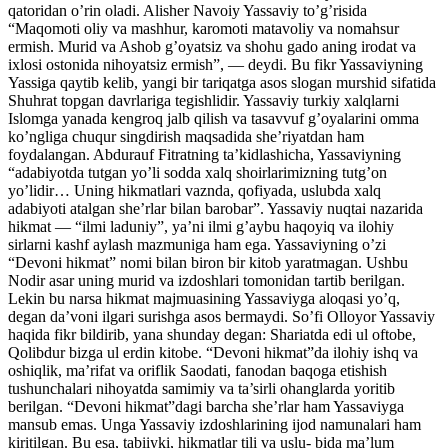
qatoridan o’rin oladi. Alisher Navoiy Yassaviy to’g’risida
“Maqomoti oliy va mashhur, karomoti matavoliy va nomahsur
ermish. Murid va Ashob g’oyatsiz va shohu gado aning irodat va
ixlosi ostonida nihoyatsiz ermish”, — deydi. Bu fikr Yassaviyning
Yassiga qaytib kelib, yangi bir tariqatga asos slogan murshid sifatida
Shuhrat topgan davrlariga tegishlidir. Yassaviy turkiy xalqlarni
Islomga yanada kengroq jalb qilish va tasavvuf g’oyalarini omma
ko’ngliga chuqur singdirish maqsadida she’riyatdan ham
foydalangan. Abdurauf Fitratning ta’kidlashicha, Yassaviyning
“adabiyotda tutgan yo’li sodda xalq shoirlarimizning tutg’on
yo’lidir… Uning hikmatlari vaznda, qofiyada, uslubda xalq
adabiyoti atalgan she’rlar bilan barobar”. Yassaviy nuqtai nazarida
hikmat — “ilmi laduniy”, ya’ni ilmi g’aybu haqoyiq va ilohiy
sirlarni kashf aylash mazmuniga ham ega. Yassaviyning o’zi
“Devoni hikmat” nomi bilan biron bir kitob yaratmagan. Ushbu
Nodir asar uning murid va izdoshlari tomonidan tartib berilgan.
Lekin bu narsa hikmat majmuasining Yassaviyga aloqasi yo’q,
degan da’voni ilgari surishga asos bermaydi. So’fi Olloyor Yassaviy
haqida fikr bildirib, yana shunday degan: Shariatda edi ul oftobe,
Qolibdur bizga ul erdin kitobe. “Devoni hikmat”da ilohiy ishq va
oshiqlik, ma’rifat va oriflik Saodati, fanodan baqoga etishish
tushunchalari nihoyatda samimiy va ta’sirli ohanglarda yoritib
berilgan. “Devoni hikmat”dagi barcha she’rlar ham Yassaviyga
mansub emas. Unga Yassaviy izdoshlarining ijod namunalari ham
kiritilgan. Bu esa, tabiiyki, hikmatlar tili va uslu- bida ma’lum