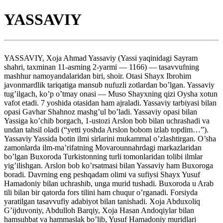
YASSAVIY
YASSAVIY, Xoja Ahmad Yassaviy (Yassi yaqinidagi Sayram
shahri, taxminan 11-asrning 2-yarmi — 1166) — tasavvufning
mashhur namoyandalaridan biri, shoir. Otasi Shayx Ibrohim
javonmardlik tariqatiga mansub nufuzli zotlardan bo’lgan. Yassaviy
tug’ilgach, ko’p o’tmay onasi — Muso Shayxning qizi Oysha xotun
vafot etadi. 7 yoshida otasidan ham ajraladi. Yassaviy tarbiyasi bilan
opasi Gavhar Shahnoz mashg’ul bo’ladi. Yassaviy opasi bilan
Yassiga ko’chib borgach, 1-ustozi Arslon bob bilan uchrashadi va
undan tahsil oladi (“yetti yoshda Arslon bobom izlab topdim…”).
Yassaviy Yassida botin ilmi sirlarini mukammal o’zlashtirgan. O’sha
zamonlarda ilm-ma’rifatning Movarounnahrdagi markazlaridan
bo’lgan Buxoroda Turkistonning turli tomonlaridan tolibi ilmlar
yig’ilishgan. Arslon bob ko’rsatmasi bilan Yassaviy ham Buxoroga
boradi. Davrning eng peshqadam olimi va sufiysi Shayx Yusuf
Hamadoniy bilan uchrashib, unga murid tushadi. Buxoroda u Arab
tili bilan bir qatorda fors tilini ham chuqur o’rganadi. Forsiyda
yaratilgan tasavvufiy adabiyot bilan tanishadi. Xoja Abduxoliq
G’ijduvoniy, Abdulloh Barqiy, Xoja Hasan Andoqiylar bilan
hamsuhbat va hammaslak bo’lib, Yusuf Hamadoniy muridlari