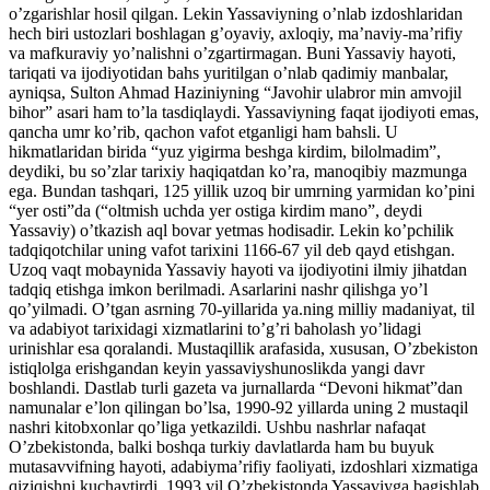
o’zgarishlar hosil qilgan. Lekin Yassaviyning o’nlab izdoshlaridan
hech biri ustozlari boshlagan g’oyaviy, axloqiy, ma’naviy-ma’rifiy
va mafkuraviy yo’nalishni o’zgartirmagan. Buni Yassaviy hayoti,
tariqati va ijodiyotidan bahs yuritilgan o’nlab qadimiy manbalar,
ayniqsa, Sulton Ahmad Haziniyning “Javohir ulabror min amvojil
bihor” asari ham to’la tasdiqlaydi. Yassaviyning faqat ijodiyoti emas,
qancha umr ko’rib, qachon vafot etganligi ham bahsli. U
hikmatlaridan birida “yuz yigirma beshga kirdim, bilolmadim”,
deydiki, bu so’zlar tarixiy haqiqatdan ko’ra, manoqibiy mazmunga
ega. Bundan tashqari, 125 yillik uzoq bir umrning yarmidan ko’pini
“yer osti”da (“oltmish uchda yer ostiga kirdim mano”, deydi
Yassaviy) o’tkazish aql bovar yetmas hodisadir. Lekin ko’pchilik
tadqiqotchilar uning vafot tarixini 1166-67 yil deb qayd etishgan.
Uzoq vaqt mobaynida Yassaviy hayoti va ijodiyotini ilmiy jihatdan
tadqiq etishga imkon berilmadi. Asarlarini nashr qilishga yo’l
qo’yilmadi. O’tgan asrning 70-yillarida ya.ning milliy madaniyat, til
va adabiyot tarixidagi xizmatlarini to’g’ri baholash yo’lidagi
urinishlar esa qoralandi. Mustaqillik arafasida, xususan, O’zbekiston
istiqlolga erishgandan keyin yassaviyshunoslikda yangi davr
boshlandi. Dastlab turli gazeta va jurnallarda “Devoni hikmat”dan
namunalar e’lon qilingan bo’lsa, 1990-92 yillarda uning 2 mustaqil
nashri kitobxonlar qo’liga yetkazildi. Ushbu nashrlar nafaqat
O’zbekistonda, balki boshqa turkiy davlatlarda ham bu buyuk
mutasavvifning hayoti, adabiyma’rifiy faoliyati, izdoshlari xizmatiga
qiziqishni kuchaytirdi. 1993 yil O’zbekistonda Yassaviyga bagishlab