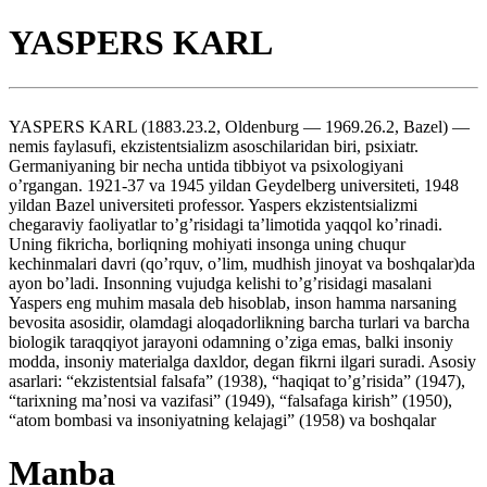
YASPERS KARL
YASPERS KARL (1883.23.2, Oldenburg — 1969.26.2, Bazel) —
nemis faylasufi, ekzistentsializm asoschilaridan biri, psixiatr.
Germaniyaning bir necha untida tibbiyot va psixologiyani
o’rgangan. 1921-37 va 1945 yildan Geydelberg universiteti, 1948
yildan Bazel universiteti professor. Yaspers ekzistentsializmi
chegaraviy faoliyatlar to’g’risidagi ta’limotida yaqqol ko’rinadi.
Uning fikricha, borliqning mohiyati insonga uning chuqur
kechinmalari davri (qo’rquv, o’lim, mudhish jinoyat va boshqalar)da
ayon bo’ladi. Insonning vujudga kelishi to’g’risidagi masalani
Yaspers eng muhim masala deb hisoblab, inson hamma narsaning
bevosita asosidir, olamdagi aloqadorlikning barcha turlari va barcha
biologik taraqqiyot jarayoni odamning o’ziga emas, balki insoniy
modda, insoniy materialga daxldor, degan fikrni ilgari suradi. Asosiy
asarlari: “ekzistentsial falsafa” (1938), “haqiqat to’g’risida” (1947),
“tarixning ma’nosi va vazifasi” (1949), “falsafaga kirish” (1950),
“atom bombasi va insoniyatning kelajagi” (1958) va boshqalar
Manba