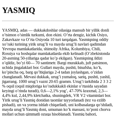
YASMIQ
YASMIQ, adas — dukkakdoshlar oilasiga mansub bir yillik donli
o’tsimon o’simlik turkumi, don ekini. O’rta dengiz, kichik Osiyo,
Zakavkaze va O’rta Osiyoda 10 turi tarqalgan. Yasmiqning oddiy
xo’raki turining yirik urug’li va mayda urug’li navlari qadimdan
Yevropa mamlakatlarida, shimoliy Afrika, Kolumbiya, Chili,
Rossiya va boshqalar mamlakatlarda ekib kelinadi (O’zbekistonda
20-asrning 50-yillariga qadar ko’p ekilgan). Yasmiqning ildizi
o’qildiz, bo’yi 60— 70 santimetr. Bargi murakkab, juft patsimon,
uchida jingalaklari bor. Gullari mayda, pushti, binafsha, ko’k,
ko’pincha oq, barg qo’ltiqlariga 2-4 tadan joylashgan, o’zidan
changlanadi. Mevasi dukkak, urug’i yumaloq, sariq, pushti, yashil,
jigarrang. 1000 urug’i vazni 20-65 gramm. Urug’i tarkibida 2 3 3 2
% oqsil (oqsil miqdoriga ko’radukkakli ekinlar o’rtasida sayadan
keyingi o’rinda turadi), 0,6—2,1% yog’, 47-70% kraxmal, 2,3—
4,4% kul, 2,44,9% kletchatka, shuningdek, VR V2 vitaminlari bor.
Yirik urug’li Yasmiq donidan taomlar tayyorlanadi (tez va ezilib
pishadi), un va yorma ishlab chiqariladi, uni kolbasalarga qo’shiladi,
mayda urug’li Yasmiq doni, umuman ko’k massasi, to’poni chorva
mollari uchun qimmatli ozuqa hisoblanadi. Yasmiq bahori,