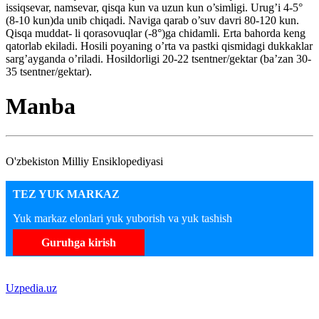
issiqsevar, namsevar, qisqa kun va uzun kun o’simligi. Urug’i 4-5°
(8-10 kun)da unib chiqadi. Naviga qarab o’suv davri 80-120 kun.
Qisqa muddat- li qorasovuqlar (-8°)ga chidamli. Erta bahorda keng
qatorlab ekiladi. Hosili poyaning o’rta va pastki qismidagi dukkaklar
sarg’ayganda o’riladi. Hosildorligi 20-22 tsentner/gektar (ba’zan 30-
35 tsentner/gektar).
Manba
O'zbekiston Milliy Ensiklopediyasi
TEZ YUK MARKAZ
Yuk markaz elonlari yuk yuborish va yuk tashish
Guruhga kirish
Uzpedia.uz