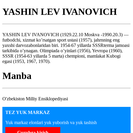
YASHIN LEV IVANOVICH
YASHIN LEV IVANOVICH (1929.22.10 Moskva -1990.20.3) —
futbodchi, xizmat ko’rsatgan sport ustasi (1957), jahrnning eng
yaxshi darvozabonlaridan biri. 1954-67 yillarda SSSRterma jamoasi
tarkibida o’ynagan. Olimpiada o’yinlari (1956), Yevropa (1960),
SSSR (1954-63 yillarda 5 marta) chempioni, mamlakat Kubogi
egasi (1953, 1967, 1970).
Manba
O'zbekiston Milliy Ensiklopediyasi
TEZ YUK MARKAZ
Yuk markaz elonlari yuk yuborish va yuk tashish
Guruhga kirish